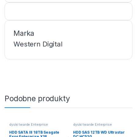
Marka
Western Digital
Podobne produkty
dyski twarde Enterprise
dyski twarde Enterprise
HDD SATA III 18TB Seagate
HDD SAS 12TB WD Ultrastar
Exos Enterprise X18
DC HC520