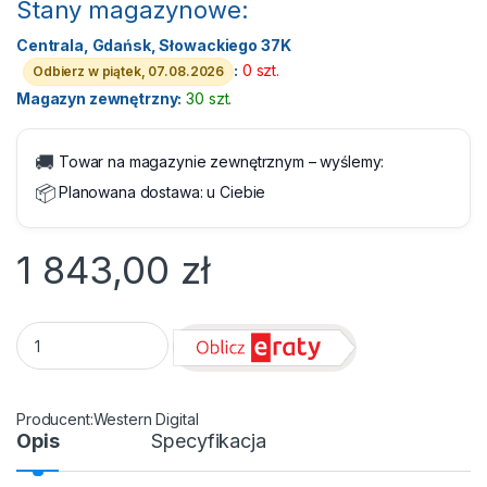
Stany magazynowe:
Centrala, Gdańsk, Słowackiego 37K
:
0 szt.
Odbierz w piątek, 07.08.2026
Magazyn zewnętrzny:
30 szt.
🚚
Towar na magazynie zewnętrznym – wyślemy:
📦
Planowana dostawa:
u Ciebie
1 843,00
zł
HDD SATA III 8TB WD Purple Pro quantity
Western Digital
Opis
Specyfikacja