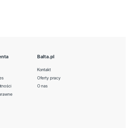
enta
Balta.pl
Kontakt
es
Oferty pracy
tności
O nas
 prawne