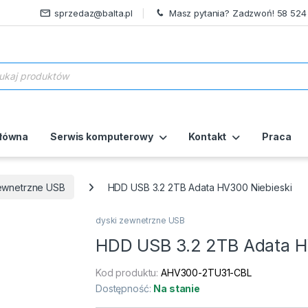
sprzedaz@balta.pl
Masz pytania? Zadzwoń! 58 524
ukiwarka produktów
główna
Serwis komputerowy
Kontakt
Praca
ewnetrzne USB
HDD USB 3.2 2TB Adata HV300 Niebieski
dyski zewnetrzne USB
HDD USB 3.2 2TB Adata H
Kod produktu:
AHV300-2TU31-CBL
Dostępność:
Na stanie