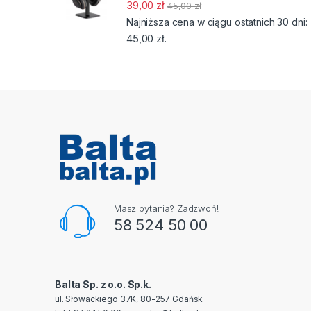
39,00
zł
45,00
zł
Najniższa cena w ciągu ostatnich 30 dni:
45,00
zł
.
Masz pytania? Zadzwoń!
58 524 50 00
Balta Sp. z o.o. Sp.k.
ul. Słowackiego 37K, 80-257 Gdańsk