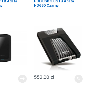
 1TB Adata
HDD USB 3.0 2TB Adata
ny
HD650 Czarny
552,00
zł