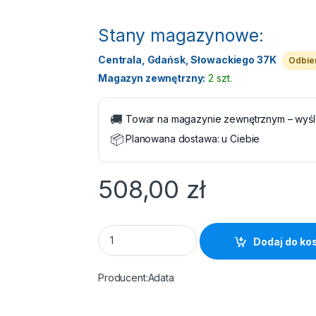
Stany magazynowe:
Centrala, Gdańsk, Słowackiego 37K
Odbier
Magazyn zewnętrzny:
2 szt.
🚚
Towar na magazynie zewnętrznym – wyś
📦
Planowana dostawa:
u Ciebie
508,00
zł
HDD USB 3.2 2TB Adata HV300 Niebieski qu
Dodaj do ko
Adata