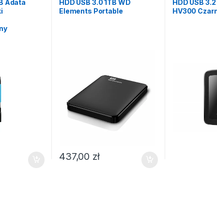
B Adata
HDD USB 3.0 1TB WD
HDD USB 3.2
i
Elements Portable
HV300 Czar
ny
437,00
zł