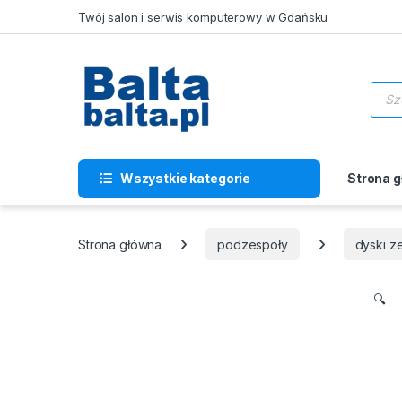
Skip to navigation
Skip to content
Twój salon i serwis komputerowy w Gdańsku
Wysz
Wszystkie kategorie
Strona 
Strona główna
podzespoły
dyski z
🔍