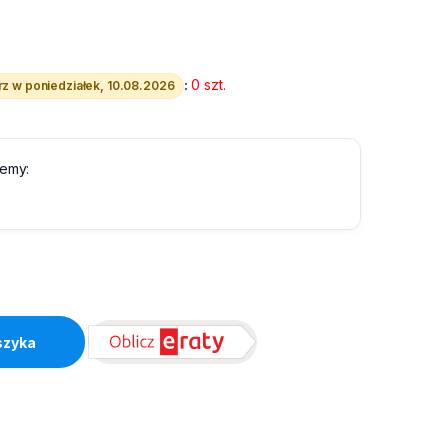
:
0 szt.
z w poniedziałek, 10.08.2026
lemy:
antity
szyka