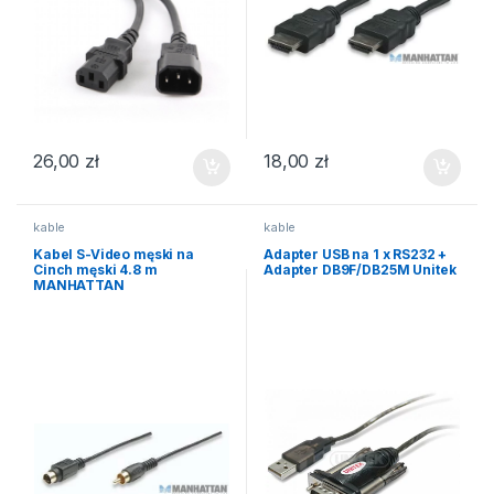
26,00
zł
18,00
zł
kable
kable
Kabel S-Video męski na
Adapter USB na 1 x RS232 +
Cinch męski 4.8 m
Adapter DB9F/DB25M Unitek
MANHATTAN