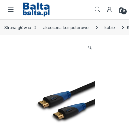
Skip to navigation
Skip to content
Open
0
Strona główna
akcesoria komputerowe
kable
K
🔍