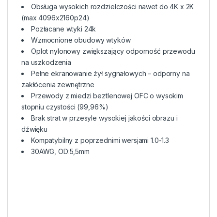
Obsługa wysokich rozdzielczości nawet do 4K x 2K
(max 4096x2160p24)
Pozłacane wtyki 24k
Wzmocnione obudowy wtyków
Oplot nylonowy zwiększający odporność przewodu
na uszkodzenia
Pełne ekranowanie żył sygnałowych – odporny na
zakłócenia zewnętrzne
Przewody z miedzi beztlenowej OFC o wysokim
stopniu czystości (99,96%)
Brak strat w przesyle wysokiej jakości obrazu i
dźwięku
Kompatybilny z poprzednimi wersjami 1.0-1.3
30AWG, OD:5,5mm