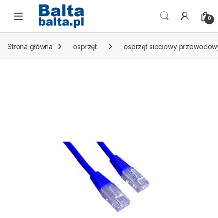
Skip to navigation
Skip to content
Open
0
Strona główna
osprzęt
osprzęt sieciowy przewodow