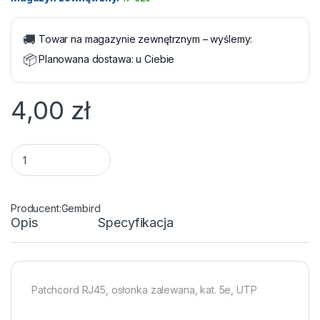
🚚
Towar na magazynie zewnętrznym – wyślemy:
📦
Planowana dostawa:
u Ciebie
4,00
zł
Kabel RJ45/RJ45 1 m Patchcord Kategoria 5e Niebieski quant
Gembird
Opis
Specyfikacja
Patchcord RJ45, osłonka zalewana, kat. 5e, UTP