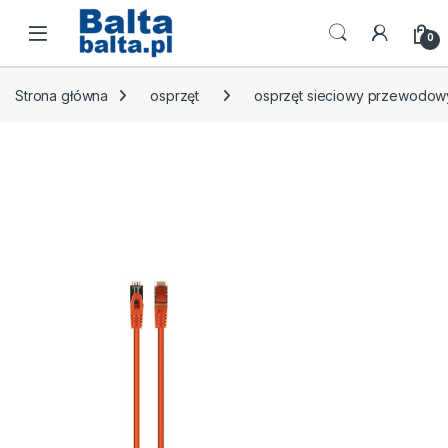
Skip to navigation
Skip to content
Open
0
Strona główna
osprzęt
osprzęt sieciowy przewodow