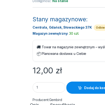
Dostępność:
Na stanie
Stany magazynowe:
Centrala, Gdańsk, Słowackiego 37K
Odbier
Magazyn zewnętrzny:
30 szt.
🚚
Towar na magazynie zewnętrznym – wyś
📦
Planowana dostawa:
u Ciebie
12,00
zł
Kabel RJ45/RJ45 2 m Patchcord Kategoria 
Dodaj do ko
Gembird
Opis
Specyfikacja