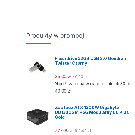
Produkty w promocji
Flashdrive 32GB USB 2.0 Goodram
Twister Czarny
35,00
zł
40,00
zł
Najniższa cena w ciągu ostatnich 30 dni:
40,00
zł
.
Zasilacz ATX 1300W Gigabyte
UD1300GM PG5 Modularny 80 Plus
Gold
777,00
zł
919,00
zł