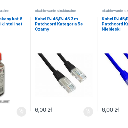
uralne
okablowanie strukturalne
okablowanie str
skany kat.6
Kabel RJ45/RJ45 3 m
Kabel RJ45/
k Intellinet
Patchcord Kategoria 5e
Patchcord Ka
Czarny
Niebieski
6,00
zł
6,00
zł