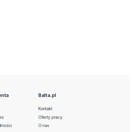
enta
Balta.pl
Kontakt
es
Oferty pracy
tności
O nas