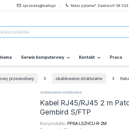
sprzedaz@balta.pl
Masz pytania? Zadzwoń! 58 524
ukiwarka produktów
główna
Serwis komputerowy
Kontakt
Praca
ciowy przewodowy
okablowanie strukturalne
Kabe
okablowanie strukturalne
Kabel RJ45/RJ45 2 m Pat
Gembird S/FTP
Kod produktu:
PP6A-LSZHCU-R-2M