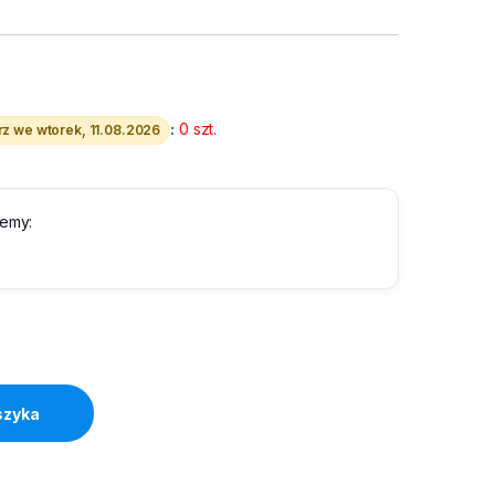
:
0 szt.
z we wtorek, 11.08.2026
lemy:
6a Czerwony Gembird S/FTP quantity
szyka