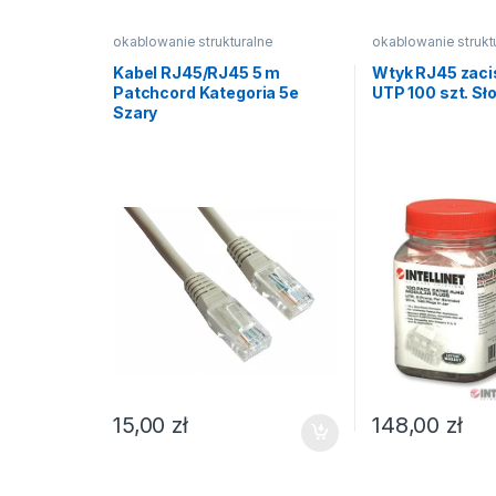
okablowanie strukturalne
okablowanie strukt
Kabel RJ45/RJ45 5 m
Wtyk RJ45 zaci
Patchcord Kategoria 5e
UTP 100 szt. Słoi
Szary
15,00
zł
148,00
zł