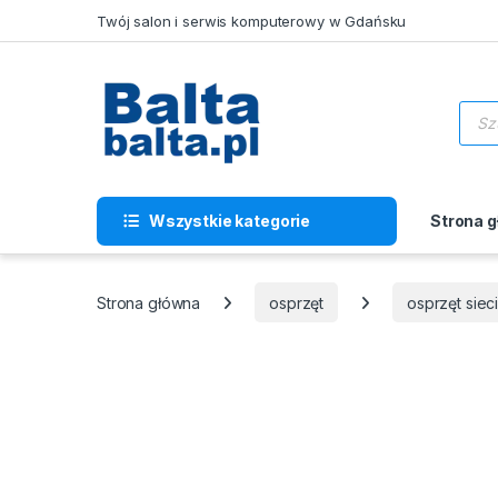
Skip to navigation
Skip to content
Twój salon i serwis komputerowy w Gdańsku
Wysz
Wszystkie kategorie
Strona 
Strona główna
osprzęt
osprzęt sie