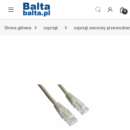
Skip to navigation
Skip to content
Open
0
Strona główna
osprzęt
osprzęt sieciowy przewodow