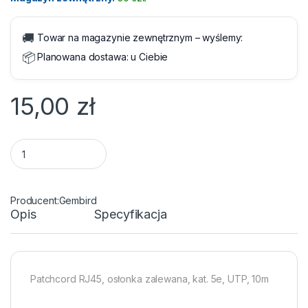
🚚
Towar na magazynie zewnętrznym – wyślemy:
📦
Planowana dostawa:
u Ciebie
15,00
zł
Kabel RJ45/RJ45 10 m Patchcord Kategoria 5e Szary quantity
Gembird
Opis
Specyfikacja
Patchcord RJ45, osłonka zalewana, kat. 5e, UTP, 10m