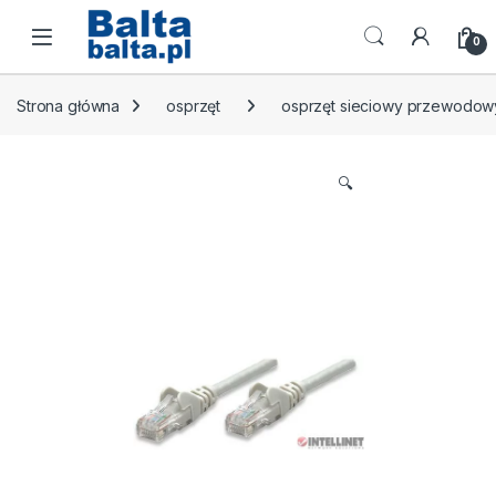
Skip to navigation
Skip to content
Open
0
Strona główna
osprzęt
osprzęt sieciowy przewodow
🔍