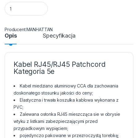
Kabel RJ45/RJ45 10 m Patchcord Kategoria 5e Szary quantity
MANHATTAN
Opis
Specyfikacja
Kabel RJ45/RJ45 Patchcord
Kategoria 5e
Kabel miedziano aluminiowy CCA dla zachowania
doskonałego stosunku jakości do ceny;
Elastyczna i trwała koszulka kablowa wykonana z
PVC;
Zalewana osłonka RJ45 mieszcząca sie w obrysie
wtyku z listkami zabezpieczającymi przed
przypadkowym wypięciem;
pojedynczo pakowane w przezroczystą torebkę;