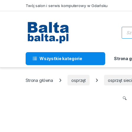
Skip to navigation
Skip to content
Twój salon i serwis komputerowy w Gdańsku
Wysz
Wszystkie kategorie
Strona 
Strona główna
osprzęt
osprzęt sie
🔍