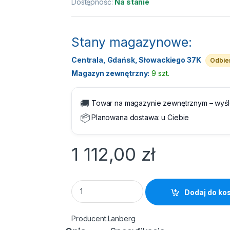
Dostępność:
Na stanie
Stany magazynowe:
Centrala, Gdańsk, Słowackiego 37K
Odbier
Magazyn zewnętrzny:
9 szt.
🚚
Towar na magazynie zewnętrznym – wyś
📦
Planowana dostawa:
u Ciebie
1 112,00
zł
Kabel sieciowy UTP skrętka, Drut 305 m kat.
Dodaj do ko
Lanberg