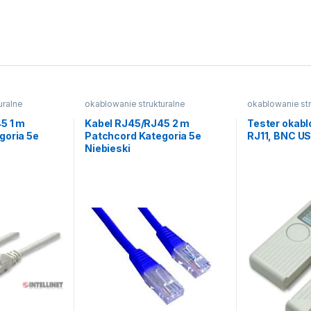
uralne
okablowanie strukturalne
okablowanie str
5 1 m
Kabel RJ45/RJ45 2 m
Tester okab
goria 5e
Patchcord Kategoria 5e
RJ11, BNC U
Niebieski