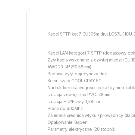
Kabel SFTP kat.7 CU305m drut LCS7L-11CU
Kabel LAN kategorii 7 SFTP (dodatkowy opl
Żyły kabla wykonane z czystej miedzi (CU 
AWG 23 (4*2*0.58mm)
Budowa żyły: pojedynczy drut
Kolor: szary COOL GRAY 5C
Nadruk licznika długości co każdy metr kabl
Izolacja zewnętrzna PVC: 7.8mm
Izolacja HDPE żyły: 1,38mm
Praca do 600Mhz
Zalecana średnica wtyku / prowadnicy dla 
Opakowanie: Bęben
Parametry elektryczne (20 stopni):