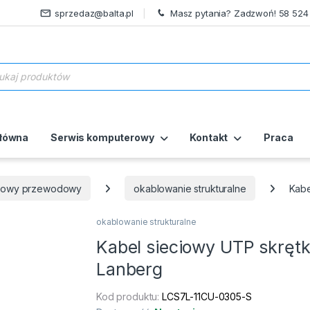
sprzedaz@balta.pl
Masz pytania? Zadzwoń! 58 524
ukiwarka produktów
główna
Serwis komputerowy
Kontakt
Praca
ciowy przewodowy
okablowanie strukturalne
Kabe
okablowanie strukturalne
Kabel sieciowy UTP skrętk
Lanberg
Kod produktu:
LCS7L-11CU-0305-S