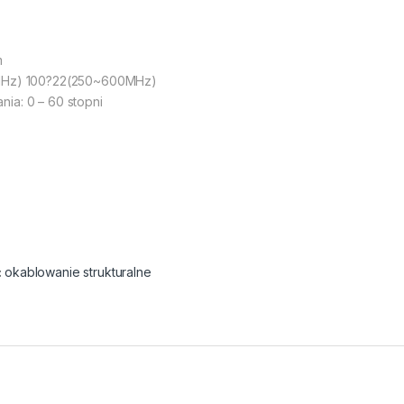
m
50MHz) 100?22(250~600MHz)
ia: 0 – 60 stopni
:
okablowanie strukturalne