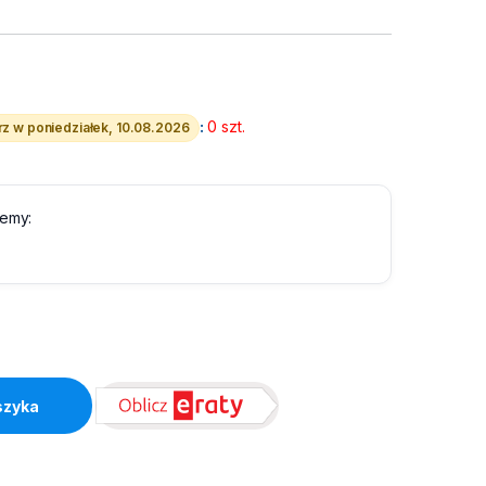
:
0 szt.
z w poniedziałek, 10.08.2026
lemy:
 7 CU Szary Lanberg quantity
szyka