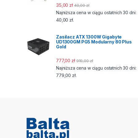
35,00
zł
40,00
zł
Najniższa cena w ciągu ostatnich 30 dni:
40,00
zł
.
Zasilacz ATX 1300W Gigabyte
UD1300GM PG5 Modularny 80 Plus
Gold
777,00
zł
919,00
zł
Najniższa cena w ciągu ostatnich 30 dni:
779,00
zł
.