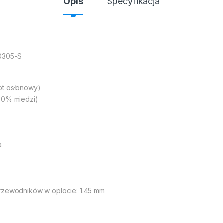
Opis
Specyfikacja
-0305-S
ot osłonowy)
100% miedzi)
a
przewodników w oplocie: 1.45 mm