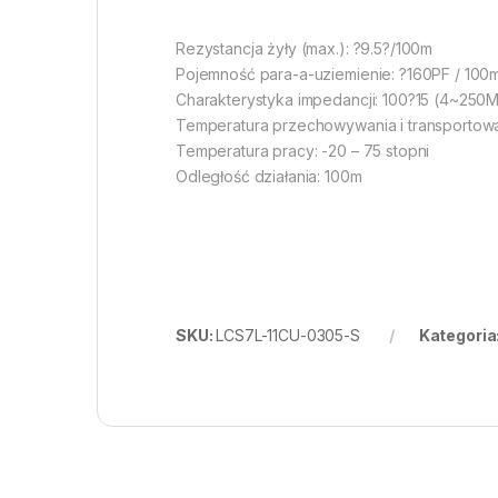
Rezystancja żyły (max.): ?9.5?/100m
Pojemność para-a-uziemienie: ?160PF / 100
Charakterystyka impedancji: 100?15 (4~2
Temperatura przechowywania i transportowan
Temperatura pracy: -20 – 75 stopni
Odległość działania: 100m
SKU:
LCS7L-11CU-0305-S
Kategoria