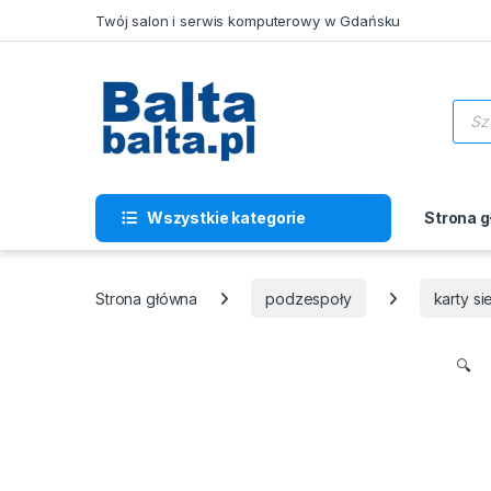
Skip to navigation
Skip to content
Twój salon i serwis komputerowy w Gdańsku
Wysz
Wszystkie kategorie
Strona 
Strona główna
podzespoły
karty s
🔍