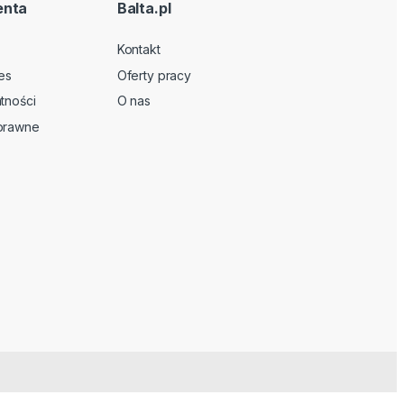
enta
Balta.pl
Kontakt
es
Oferty pracy
tności
O nas
 prawne