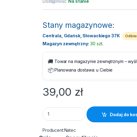
Dostępność:
Na stanie
Stany magazynowe:
Centrala, Gdańsk, Słowackiego 37K
Odbier
Magazyn zewnętrzny:
30 szt.
🚚
Towar na magazynie zewnętrznym – wyś
📦
Planowana dostawa:
u Ciebie
39,00
zł
Karta sieciowa USB-C LAN Gigabit Ethernet
Dodaj do ko
Natec