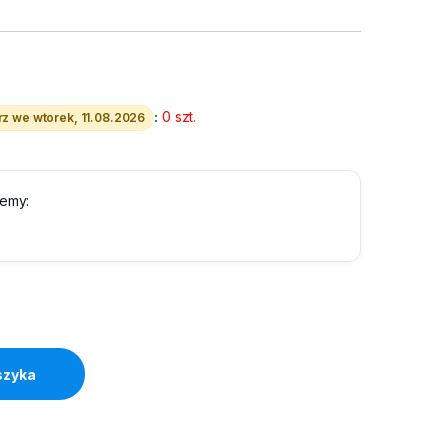
:
0 szt.
z we wtorek, 11.08.2026
lemy:
 10/100/1000 Mb/s RJ45 Natec Cricket quantity
szyka