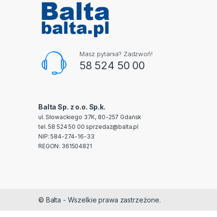
Masz pytania? Zadzwoń!
58 524 50 00
Balta Sp. z o.o. Sp.k.
ul. Słowackiego 37K, 80-257 Gdańsk
tel. 58 524 50 00
sprzedaz@balta.pl
NIP: 584-274-16-33
REGON: 361504821
© Balta - Wszelkie prawa zastrzeżone.