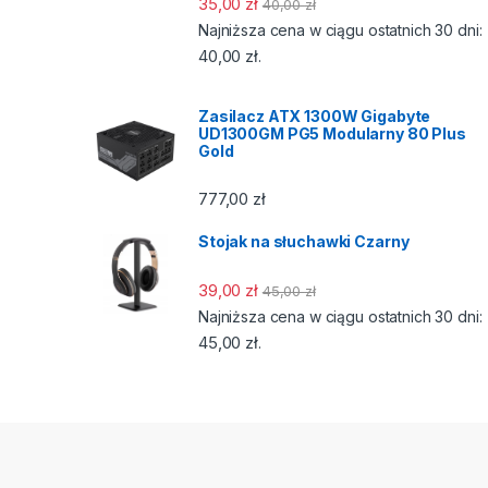
35,00
zł
40,00
zł
Najniższa cena w ciągu ostatnich 30 dni:
40,00
zł
.
Zasilacz ATX 1300W Gigabyte
UD1300GM PG5 Modularny 80 Plus
Gold
777,00
zł
Stojak na słuchawki Czarny
39,00
zł
45,00
zł
Najniższa cena w ciągu ostatnich 30 dni:
45,00
zł
.