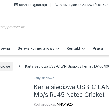
sprzedaz@balta.pl
Masz pytania? Zadzwoń! 58 524
ukiwarka produktów
główna
Serwis komputerowy
Kontakt
Praca
ieciowe
Karta sieciowa USB-C LAN Gigabit Ethernet 10/100/1
karty sieciowe
Karta sieciowa USB-C LAN 
Mb/s RJ45 Natec Cricket
Kod produktu:
NNC-1925