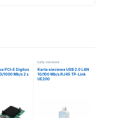
karty sieciowe
wa PCI-E Digitus
Karta sieciowa USB 2.0 LAN
00/1000 Mb/s 2 x
10/100 Mb/s RJ45 TP-Link
UE200