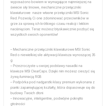
wyposażono bowiem w wymagające najmniejszej na
świecie siły liniowe, mechaniczne przełączniki
klawiaturowe  nasze własne przełączniki MSI Sonic
Red. Pozwolą Ci one zdominować przeciwników w
grze za sprawą ich krótkiego czasu reakcji i lekkim
naciśnięciom. Teraz możesz błyskawicznie pozbyć się
wszystkich swoich oponentów!
– Mechaniczne przełączniki klawiaturowe MSI Sonic
Red o niewielkiej sile aktywacji klawisza wynoszącej 35
g
– Przezroczyste u swojej podstawy nasadki na
klawisze MSI ClearCaps. Dzięki nim możesz cieszyć się
żywą iluminacją RGB
– Podpórka pod nadgarstki klasy premium wykonana z
pianki zapamiętującej kształty, która dopasowuje się do
budowy Twoich dłoni
– Innowacyjne, inteligentne, podwójne pokrętło
głośności