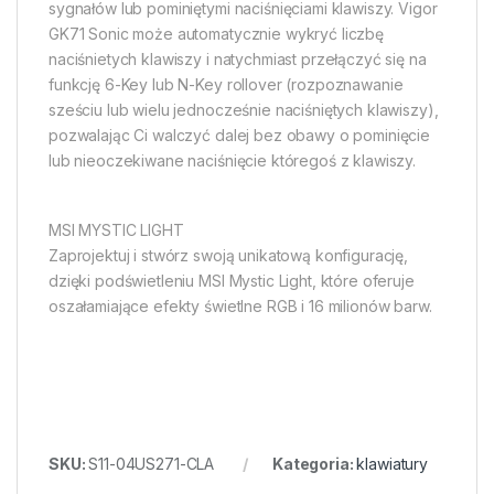
sygnałów lub pominiętymi naciśnięciami klawiszy. Vigor
GK71 Sonic może automatycznie wykryć liczbę
naciśnietych klawiszy i natychmiast przełączyć się na
funkcję 6-Key lub N-Key rollover (rozpoznawanie
sześciu lub wielu jednocześnie naciśniętych klawiszy),
pozwalając Ci walczyć dalej bez obawy o pominięcie
lub nieoczekiwane naciśnięcie któregoś z klawiszy.
MSI MYSTIC LIGHT
Zaprojektuj i stwórz swoją unikatową konfigurację,
dzięki podświetleniu MSI Mystic Light, które oferuje
oszałamiające efekty świetlne RGB i 16 milionów barw.
SKU:
S11-04US271-CLA
Kategoria:
klawiatury