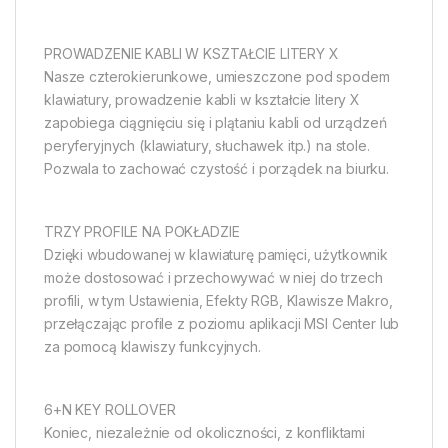
PROWADZENIE KABLI W KSZTAŁCIE LITERY X
Nasze czterokierunkowe, umieszczone pod spodem
klawiatury, prowadzenie kabli w kształcie litery X
zapobiega ciągnięciu się i plątaniu kabli od urządzeń
peryferyjnych (klawiatury, słuchawek itp.) na stole.
Pozwala to zachować czystość i porządek na biurku.
TRZY PROFILE NA POKŁADZIE
Dzięki wbudowanej w klawiaturę pamięci, użytkownik
może dostosować i przechowywać w niej do trzech
profili, w tym Ustawienia, Efekty RGB, Klawisze Makro,
przełączając profile z poziomu aplikacji MSI Center lub
za pomocą klawiszy funkcyjnych.
6+N KEY ROLLOVER
Koniec, niezależnie od okoliczności, z konfliktami