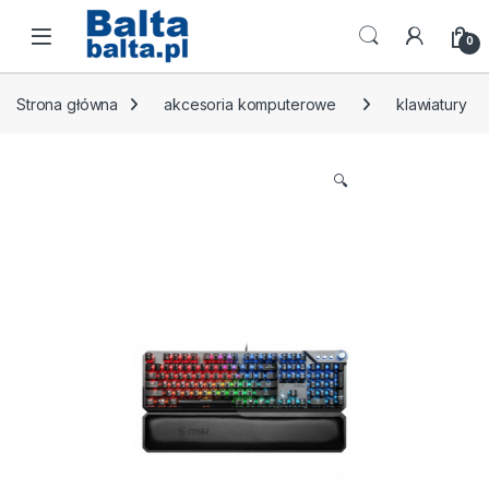
Skip to navigation
Skip to content
Open
0
Strona główna
akcesoria komputerowe
klawiatury
🔍