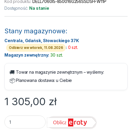
Kod produktu:
DELL7060I5-850016G256SSDSFFW11P
Dostępność:
Na stanie
Stany magazynowe:
Centrala, Gdańsk, Słowackiego 37K
:
0 szt.
Odbierz we wtorek, 11.08.2026
Magazyn zewnętrzny:
30 szt.
🚚
Towar na magazynie zewnętrznym – wyślemy:
📦
Planowana dostawa:
u Ciebie
1 305,00
zł
Komputer Dell OptiPlex 7060 SFF Core i5 8500 16GB 256GB