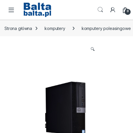
Skip to navigation
Skip to content
Open
0
Strona główna
komputery
komputery poleasingowe
🔍