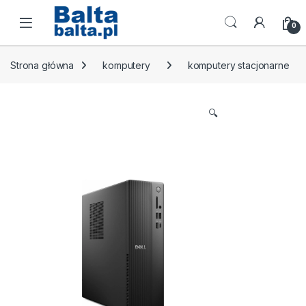
Skip to navigation
Skip to content
Open
0
Strona główna
komputery
komputery stacjonarne
🔍