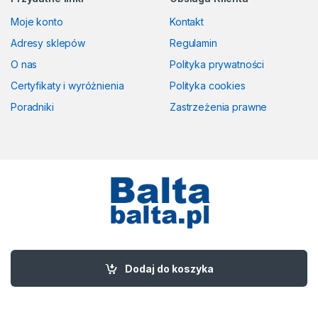
Moje konto
Kontakt
Adresy sklepów
Regulamin
O nas
Polityka prywatności
Certyfikaty i wyróżnienia
Polityka cookies
Poradniki
Zastrzeżenia prawne
Masz pytania? Zadzwoń!
58 524 50 00
Dodaj do koszyka