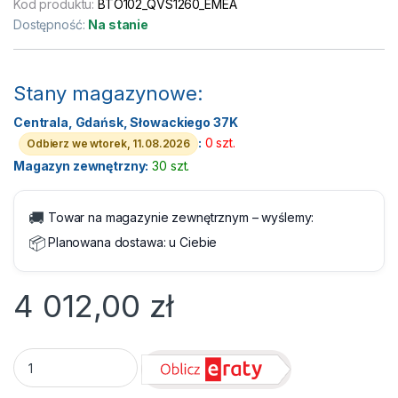
Kod produktu:
BTO102_QVS1260_EMEA
Dostępność:
Na stanie
Stany magazynowe:
Centrala, Gdańsk, Słowackiego 37K
:
0 szt.
Odbierz we wtorek, 11.08.2026
Magazyn zewnętrzny:
30 szt.
🚚
Towar na magazynie zewnętrznym – wyślemy:
📦
Planowana dostawa:
u Ciebie
4 012,00
zł
Komputer Dell Pro Slim Essential QVS1260 Ultra 5 225 16GB 1