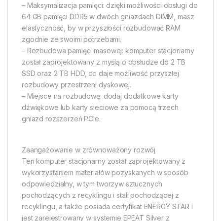
– Maksymalizacja pamięci: dzięki możliwości obsługi do
64 GB pamięci DDR5 w dwóch gniazdach DIMM, masz
elastyczność, by w przyszłości rozbudować RAM
zgodnie ze swoimi potrzebami.
– Rozbudowa pamięci masowej: komputer stacjonarny
został zaprojektowany z myślą o obsłudze do 2 TB
SSD oraz 2 TB HDD, co daje możliwość przyszłej
rozbudowy przestrzeni dyskowej.
– Miejsce na rozbudowę: dodaj dodatkowe karty
dźwiękowe lub karty sieciowe za pomocą trzech
gniazd rozszerzeń PCIe.
Zaangażowanie w zrównoważony rozwój
Ten komputer stacjonarny został zaprojektowany z
wykorzystaniem materiałów pozyskanych w sposób
odpowiedzialny, w tym tworzyw sztucznych
pochodzących z recyklingu i stali pochodzącej z
recyklingu, a także posiada certyfikat ENERGY STAR i
jest zarejestrowany w systemie EPEAT Silver z