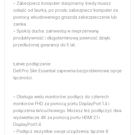
– Zabezpiecz komputer stacjonarny: kiedy musisz
odejść od biurka, po prostu zabezpiecz komputer za
pomocą wbudowanego gniazda zabezpieczenia lub
zamka.
– Spokój ducha: zainwestuj w nieprzerwaną
produktywność i długoterminową pewność dzięki
przedłużonej gwarancji do 5 lat.
Łatwe podłączanie
Dell Pro Slim Essential zapewnia bezproblemowe opcje
łączności.
– Obsługa wielu monitorów: podłącz do czterech
monitorów FHD za pomocą portu DisplayPort 1.4 i
połączenia łańcuchowego. Możesz też podłączyć dwa
wyświetlacze 4K za pomocą portu HDMI 2.1 i
DisplayPort.1.4
– Podłącz wszystkie swoje urządzenia: łącznie 8