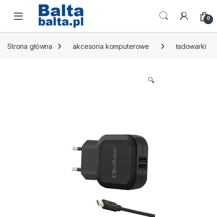
Skip to navigation
Skip to content
Open
0
Strona główna
akcesoria komputerowe
ładowarki
🔍