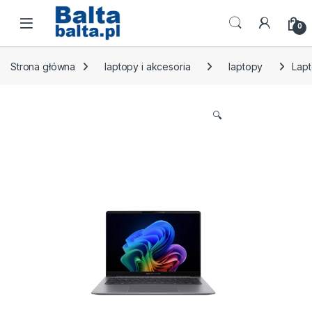
Skip to navigation
Skip to content
Open
0
Strona główna
laptopy i akcesoria
laptopy
Lapt
🔍