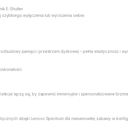
nik E-Shutter
j szybkiego wyłączenia lub wyciszenia siebie.
 rozbudowy pamięci i przestrzeni dyskowej – pełna elastyczność i w
oskonałości
 funkcje łączą się, by zapewnić immersyjne i spersonalizowane brzmie
ystycznych dzięki Lenovo Spectrum dla niesamowitej zabawy w konfigu