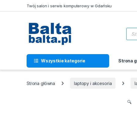
Skip to navigation
Skip to content
Twój salon i serwis komputerowy w Gdańsku
Wysz
Wszystkie kategorie
Strona 
Strona główna
laptopy i akcesoria
l
🔍