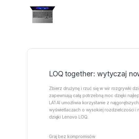
LOQ together: wytyczaj no
Zbierz drużynę i rzuć się w wir rozgrywki
zapewniają całą potrzebną moc dzięki najl
LA1 AI umożliwia korzystanie z najgorętszyc
wyświetlaczach o wysokiej rozdzielczości i
dzięki Lenovo LOQ.
Graj bez kompromisów