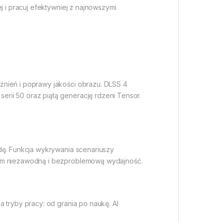
j i pracuj efektywniej z najnowszymi
źnień i poprawy jakości obrazu. DLSS 4
rii 50 oraz piątą generację rdzeni Tensor.
dę. Funkcja wykrywania scenariuszy
 tym niezawodną i bezproblemową wydajność.
 tryby pracy: od grania po naukę. AI