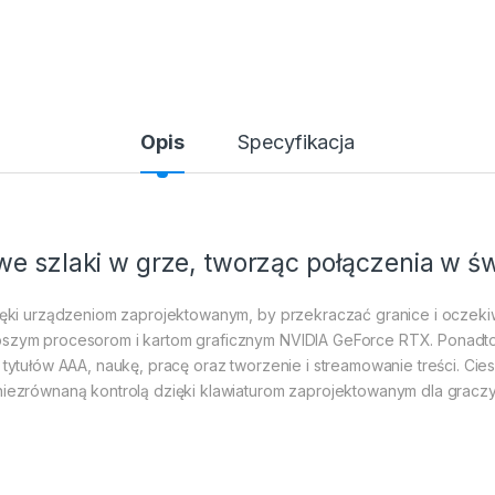
Opis
Specyfikacja
we szlaki w grze, tworząc połączenia w ś
 dzięki urządzeniom zaprojektowanym, by przekraczać granice i ocz
epszym procesorom i kartom graficznym NVIDIA GeForce RTX. Ponadto
h tytułów AAA, naukę, pracę oraz tworzenie i streamowanie treści. Ci
 niezrównaną kontrolą dzięki klawiaturom zaprojektowanym dla gracz