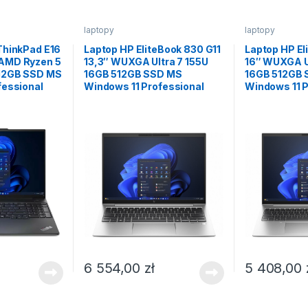
laptopy
laptopy
ThinkPad E16
Laptop HP EliteBook 830 G11
Laptop HP El
AMD Ryzen 5
13,3″ WUXGA Ultra 7 155U
16″ WUXGA Ul
12GB SSD MS
16GB 512GB SSD MS
16GB 512GB
fessional
Windows 11 Professional
Windows 11 P
6 554,00
zł
5 408,00