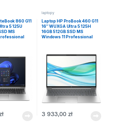
laptopy
iteBook 860 G11
Laptop HP ProBook 460 G11
tra 5 125U
16″ WUXGA Ultra 5 125H
 SSD MS
16GB 512GB SSD MS
rofessional
Windows 11 Professional
zł
3 933,00
zł