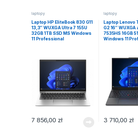
laptopy
laptopy
Laptop HP EliteBook 830 G11
Laptop Lenovo 
13,3″ WUXGA Ultra 7 155U
G2 16″ WUXGA 
32GB 1TB SSD MS Windows
7535HS 16GB 5
11 Professional
Windows 11 Pro
7 856,00
zł
3 710,00
zł