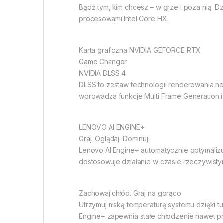
Bądź tym, kim chcesz – w grze i poza nią. D
procesowami Intel Core HX.
Karta graficzna NVIDIA GEFORCE RTX
Game Changer
NVIDIA DLSS 4
DLSS to zestaw technologii renderowania ne
wprowadza funkcje Multi Frame Generation i
LENOVO AI ENGINE+
Graj. Oglądaj. Dominuj.
Lenovo AI Engine+ automatycznie optymalizu
dostosowuje działanie w czasie rzeczywist
Zachowaj chłód. Graj na gorąco
Utrzymuj niską temperaturę systemu dzięki t
Engine+ zapewnia stałe chłodzenie nawet p