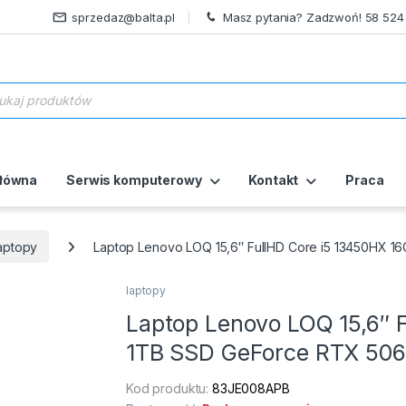
sprzedaz@balta.pl
Masz pytania? Zadzwoń! 58 524
ukiwarka produktów
główna
Serwis komputerowy
Kontakt
Praca
aptopy
Laptop Lenovo LOQ 15,6″ FullHD Core i5 13450HX 
laptopy
Laptop Lenovo LOQ 15,6″ 
1TB SSD GeForce RTX 50
Kod produktu:
83JE008APB