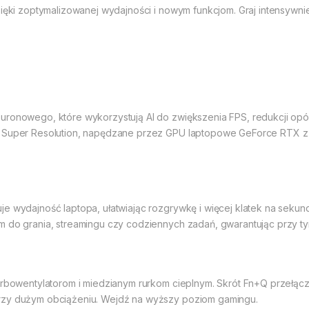
zięki zoptymalizowanej wydajności i nowym funkcjom. Graj intensywnie
uronowego, które wykorzystują AI do zwiększenia FPS, redukcji opó
 Super Resolution, napędzane przez GPU laptopowe GeForce RTX z se
je wydajność laptopa, ułatwiając rozgrywkę i więcej klatek na sekun
ym do grania, streamingu czy codziennych zadań, gwarantując przy
urbowentylatorom i miedzianym rurkom cieplnym. Skrót Fn+Q przełącza
rzy dużym obciążeniu. Wejdź na wyższy poziom gamingu.