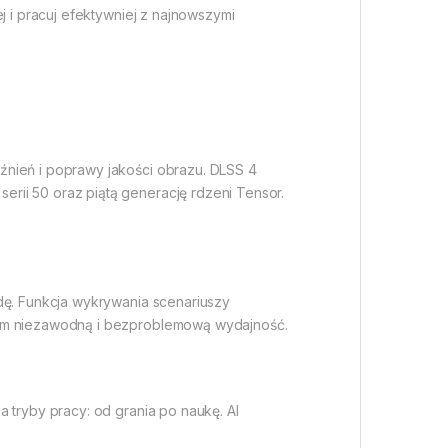
j i pracuj efektywniej z najnowszymi
źnień i poprawy jakości obrazu. DLSS 4
rii 50 oraz piątą generację rdzeni Tensor.
dę. Funkcja wykrywania scenariuszy
 tym niezawodną i bezproblemową wydajność.
 tryby pracy: od grania po naukę. AI