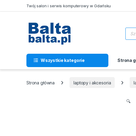
Skip to navigation
Skip to content
Twój salon i serwis komputerowy w Gdańsku
Wysz
Wszystkie kategorie
Strona 
Strona główna
laptopy i akcesoria
l
🔍