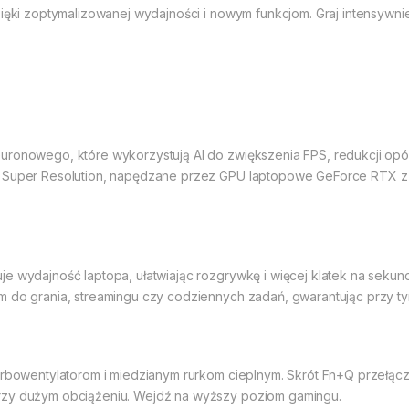
zięki zoptymalizowanej wydajności i nowym funkcjom. Graj intensywnie
uronowego, które wykorzystują AI do zwiększenia FPS, redukcji opó
 Super Resolution, napędzane przez GPU laptopowe GeForce RTX z se
je wydajność laptopa, ułatwiając rozgrywkę i więcej klatek na sekun
ym do grania, streamingu czy codziennych zadań, gwarantując przy
urbowentylatorom i miedzianym rurkom cieplnym. Skrót Fn+Q przełącza
rzy dużym obciążeniu. Wejdź na wyższy poziom gamingu.