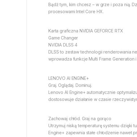
Bądź tym, kim chcesz – w grze i poza nią. D
procesowami Intel Core HX.
Karta graficzna NVIDIA GEFORCE RTX
Game Changer
NVIDIA DLSS 4
DLSS to zestaw technologii renderowania ne
wprowadza funkcje Multi Frame Generation i
LENOVO AI ENGINE+
Graj. Oglądaj. Dominuj.
Lenovo AI Engine+ automatycznie optymalizu
dostosowuje działanie w czasie rzeczywist
Zachowaj chłód. Graj na gorąco
Utrzymuj niską temperaturę systemu dzięki t
Engine+ zapewnia stałe chłodzenie nawet p