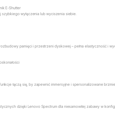
nik E-Shutter
j szybkiego wyłączenia lub wyciszenia siebie.
 rozbudowy pamięci i przestrzeni dyskowej – pełna elastyczność i w
oskonałości
 funkcje łączą się, by zapewnić immersyjne i spersonalizowane brzmie
ystycznych dzięki Lenovo Spectrum dla niesamowitej zabawy w konfigu