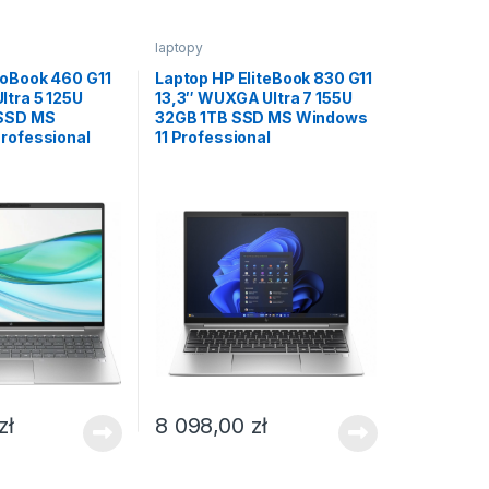
laptopy
roBook 460 G11
Laptop HP EliteBook 830 G11
tra 5 125U
13,3″ WUXGA Ultra 7 155U
 SSD MS
32GB 1TB SSD MS Windows
rofessional
11 Professional
zł
8 098,00
zł