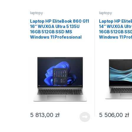
laptopy
laptopy
Laptop HP EliteBook 860 G11
Laptop HP Elite
16″ WUXGA Ultra 5 135U
14″ WUXGA Ultr
16GB 512GB SSD MS
16GB 512GB SS
Windows 11 Professional
Windows 11 Pro
5 813,00
zł
5 506,00
zł