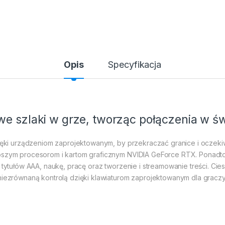
Opis
Specyfikacja
we szlaki w grze, tworząc połączenia w ś
 dzięki urządzeniom zaprojektowanym, by przekraczać granice i ocz
epszym procesorom i kartom graficznym NVIDIA GeForce RTX. Ponadto
h tytułów AAA, naukę, pracę oraz tworzenie i streamowanie treści. Ci
 niezrównaną kontrolą dzięki klawiaturom zaprojektowanym dla gracz