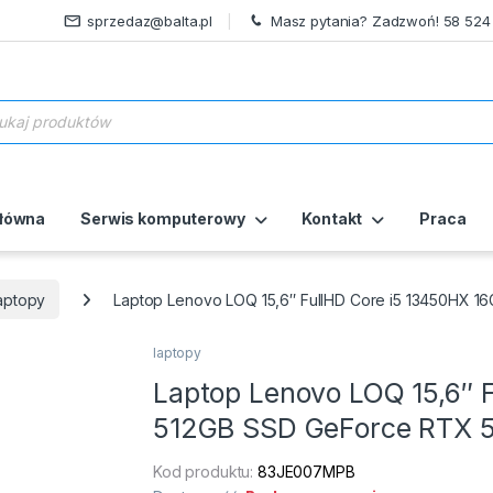
sprzedaz@balta.pl
Masz pytania? Zadzwoń! 58 524
ukiwarka produktów
główna
Serwis komputerowy
Kontakt
Praca
aptopy
Laptop Lenovo LOQ 15,6″ FullHD Core i5 13450HX 
laptopy
Laptop Lenovo LOQ 15,6″ 
512GB SSD GeForce RTX 
Kod produktu:
83JE007MPB