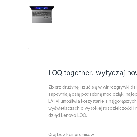
LOQ together: wytyczaj no
Zbierz drużynę i rzuć się w wir rozgrywki
zapewniają całą potrzebną moc dzięki najl
LA1 AI umożliwia korzystanie z najgorętszyc
wyświetlaczach o wysokiej rozdzielczości i
dzięki Lenovo LOQ.
Graj bez kompromisów