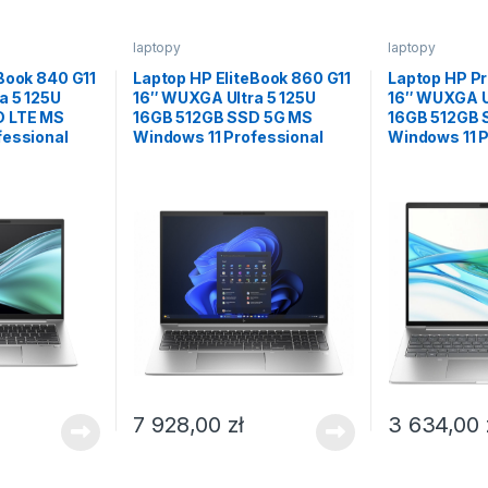
laptopy
laptopy
Book 840 G11
Laptop HP EliteBook 860 G11
Laptop HP P
a 5 125U
16″ WUXGA Ultra 5 125U
16″ WUXGA Ul
D LTE MS
16GB 512GB SSD 5G MS
16GB 512GB
fessional
Windows 11 Professional
Windows 11 P
7 928,00
zł
3 634,00