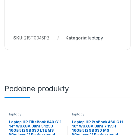
SKU:
21ST0045PB
Kategoria:
laptopy
Podobne produkty
laptopy
laptopy
Laptop HP EliteBook 840 G11
Laptop HP ProBook 460 G11
14″ WUXGA Ultra 5 125U
16″ WUXGA Ultra 7 155H
16GB 512GB SSD LTE MS
16GB 512GB SSD MS
Windows 11 Professional
Windows 11 Professional