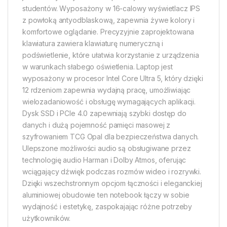
studentów. Wyposażony w 16-calowy wyświetlacz IPS
z powłoką antyodblaskową, zapewnia żywe kolory i
komfortowe oglądanie. Precyzyjnie zaprojektowana
klawiatura zawiera klawiaturę numeryczną i
podświetlenie, które ułatwia korzystanie z urządzenia
w warunkach słabego oświetlenia. Laptop jest
wyposażony w procesor Intel Core Ultra 5, który dzięki
12 rdzeniom zapewnia wydajną pracę, umożliwiając
wielozadaniowość i obsługę wymagających aplikacji.
Dysk SSD i PCIe 4.0 zapewniają szybki dostęp do
danych i dużą pojemność pamięci masowej z
szyfrowaniem TCG Opal dla bezpieczeństwa danych.
Ulepszone możliwości audio są obsługiwane przez
technologię audio Harman i Dolby Atmos, oferując
wciągający dźwięk podczas rozmów wideo i rozrywki.
Dzięki wszechstronnym opcjom łączności i eleganckiej
aluminiowej obudowie ten notebook łączy w sobie
wydajność i estetykę, zaspokajając różne potrzeby
użytkowników.