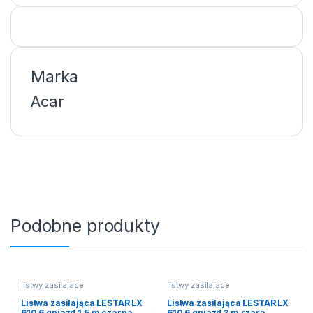
Marka
Acar
Podobne produkty
listwy zasilajace
listwy zasilajace
Listwa zasilająca LESTAR LX
Listwa zasilająca LESTAR LX
610 6 gniazd 1.5 m czarna
610 6 gniazd 3 m szara