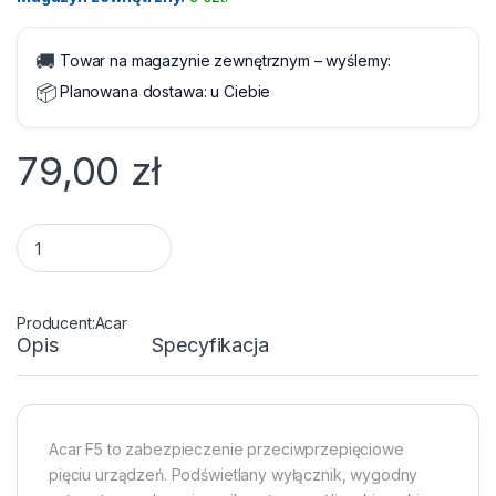
🚚
Towar na magazynie zewnętrznym – wyślemy:
📦
Planowana dostawa:
u Ciebie
79,00
zł
Listwa zasilająca Acar F5 PRO 5 gniazd 3.0 m Czarna quantity
Acar
Opis
Specyfikacja
Acar F5 to zabezpieczenie przeciwprzepięciowe
pięciu urządzeń. Podświetlany wyłącznik, wygodny