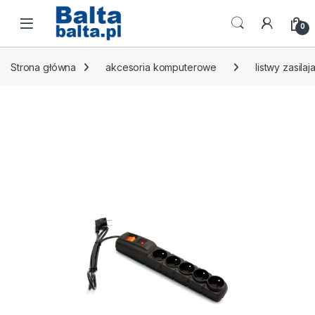
Skip to navigation
Skip to content
Open
0
Strona główna
akcesoria komputerowe
listwy zasilaj