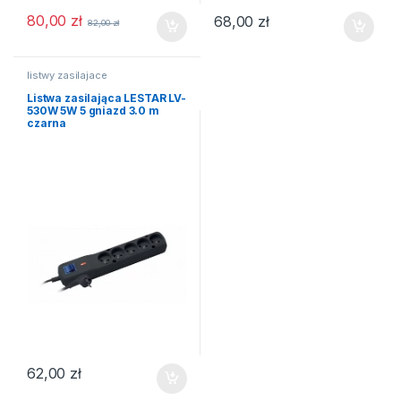
80,00
zł
68,00
zł
82,00
zł
listwy zasilajace
Listwa zasilająca LESTAR LV-
530W 5W 5 gniazd 3.0 m
czarna
62,00
zł