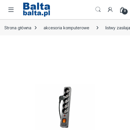
Skip to navigation
Skip to content
Open
0
Strona główna
akcesoria komputerowe
listwy zasilaj