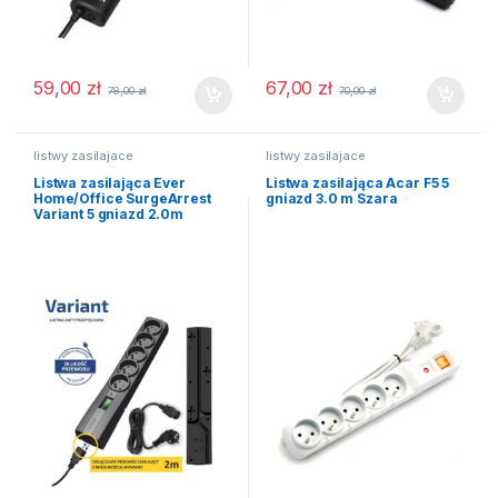
59,00
zł
67,00
zł
78,00
zł
70,00
zł
listwy zasilajace
listwy zasilajace
Listwa zasilająca Ever
Listwa zasilająca Acar F5 5
Home/Office SurgeArrest
gniazd 3.0 m Szara
Variant 5 gniazd 2.0m