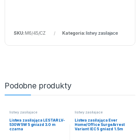
SKU:
M6/45/CZ
Kategoria:
listwy zasilajace
Podobne produkty
listwy zasilajace
listwy zasilajace
Listwa zasilająca LESTAR LV-
Listwa zasilająca Ever
530W 5W 5 gniazd 3.0 m
Home/Office SurgeArrest
czarna
Variant IEC 5 gniazd 1.5m