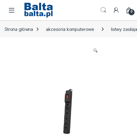
Skip to navigation
Skip to content
Open
0
Strona główna
akcesoria komputerowe
listwy zasilaj
🔍