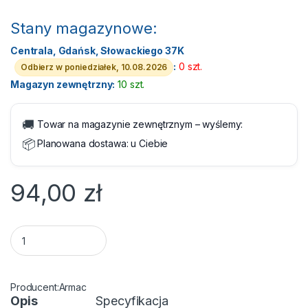
Stany magazynowe:
Centrala, Gdańsk, Słowackiego 37K
:
0 szt.
Odbierz w poniedziałek, 10.08.2026
Magazyn zewnętrzny:
10 szt.
🚚
Towar na magazynie zewnętrznym – wyślemy:
📦
Planowana dostawa:
u Ciebie
94,00
zł
Listwa zasilająca Armac MULTI M6 6 gniazd 4.5m Czarna quan
Armac
Opis
Specyfikacja