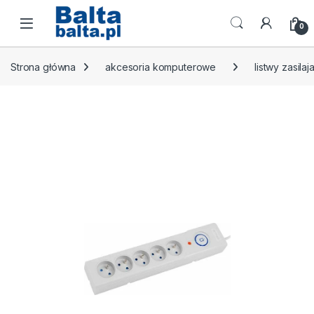
Skip to navigation
Skip to content
Open
0
Strona główna
akcesoria komputerowe
listwy zasilaj