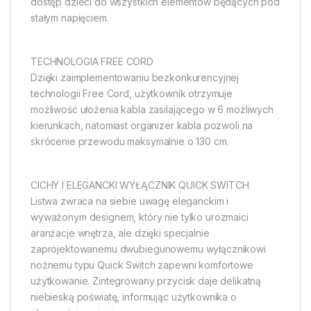
dostęp dzieci do wszystkich elementów będących pod
stałym napięciem.
TECHNOLOGIA FREE CORD
Dzięki zaimplementowaniu bezkonkurencyjnej
technologii Free Cord, użytkownik otrzymuje
możliwość ułożenia kabla zasilającego w 6 możliwych
kierunkach, natomiast organizer kabla pozwoli na
skrócenie przewodu maksymalnie o 130 cm.
CICHY I ELEGANCKI WYŁĄCZNIK QUICK SWITCH
Listwa zwraca na siebie uwagę eleganckim i
wyważonym designem, który nie tylko urozmaici
aranżacje wnętrza, ale dzięki specjalnie
zaprojektowanemu dwubiegunowemu wyłącznikowi
nożnemu typu Quick Switch zapewni komfortowe
użytkowanie. Zintegrowany przycisk daje delikatną
niebieską poświatę, informując użytkownika o