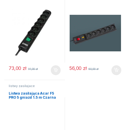
73,00
zł
56,00
zł
91,00
zł
60,00
zł
listwy zasilajace
Listwa zasilająca Acar F5
PRO 5 gniazd 1.5 m Czarna