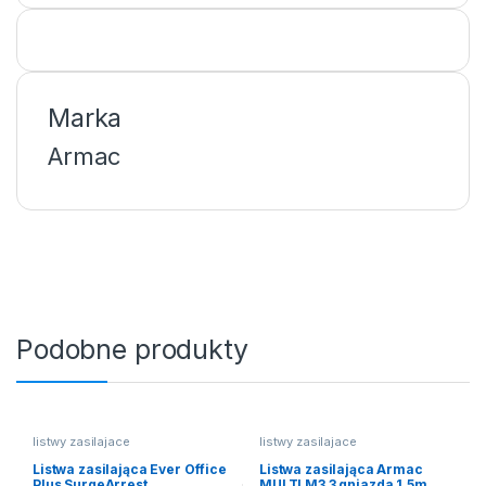
Marka
Armac
Podobne produkty
listwy zasilajace
listwy zasilajace
Listwa zasilająca Ever Office
Listwa zasilająca Armac
Plus SurgeArrest
MULTI M3 3 gniazda 1.5m