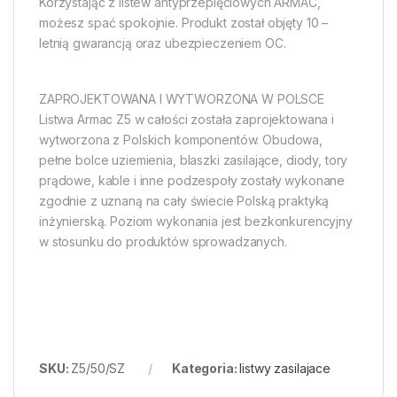
Korzystając z listew antyprzepięciowych ARMAC,
możesz spać spokojnie. Produkt został objęty 10 –
letnią gwarancją oraz ubezpieczeniem OC.
ZAPROJEKTOWANA I WYTWORZONA W POLSCE
Listwa Armac Z5 w całości została zaprojektowana i
wytworzona z Polskich komponentów. Obudowa,
pełne bolce uziemienia, blaszki zasilające, diody, tory
prądowe, kable i inne podzespoły zostały wykonane
zgodnie z uznaną na cały świecie Polską praktyką
inżynierską. Poziom wykonania jest bezkonkurencyjny
w stosunku do produktów sprowadzanych.
SKU:
Z5/50/SZ
Kategoria:
listwy zasilajace