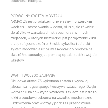
obecności napięcia.
PODWÓJNY SYSTEM MONTAŻU
ARMAC Z5 jest produktem uniwersalnym o szerokim
wachlarzu zastosowania w domu, biurze, ale również
do użytku w warsztatach, sklepach oraz w innych
miejscach, w których niezbędne jest podłączenie kilku
urządzeń jednocześnie. Smukła sylwetka i autorski
system mocowania umożliwia montaż do podłoża na
dwa różne sposoby, za pomocą opaski zaciskowej lub
wkrętów.
WART TWOJEGO ZAUFANIA
Obudowa Armac Z5 wykonana została z wysokiej
jakości, samogasnącego tworzywa sztucznego. Dzięki
wdrożeniu najnowszych wzorców, zasilacz jest bardzo
lekki a obudowa odporna na wszelkie mechaniczne
uszkodzenia oraz wstrząsy podczas przenoszenia.