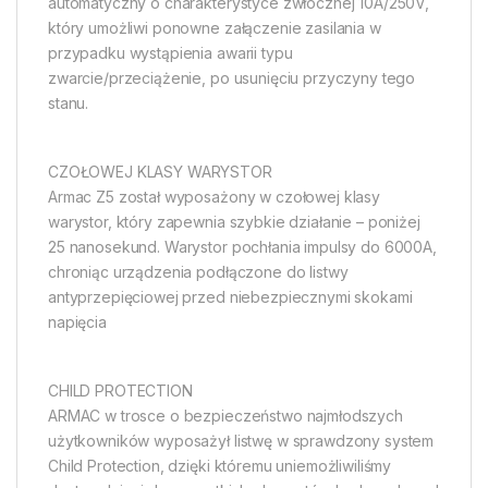
automatyczny o charakterystyce zwłocznej 10A/250V,
który umożliwi ponowne załączenie zasilania w
przypadku wystąpienia awarii typu
zwarcie/przeciążenie, po usunięciu przyczyny tego
stanu.
CZOŁOWEJ KLASY WARYSTOR
Armac Z5 został wyposażony w czołowej klasy
warystor, który zapewnia szybkie działanie – poniżej
25 nanosekund. Warystor pochłania impulsy do 6000A,
chroniąc urządzenia podłączone do listwy
antyprzepięciowej przed niebezpiecznymi skokami
napięcia
CHILD PROTECTION
ARMAC w trosce o bezpieczeństwo najmłodszych
użytkowników wyposażył listwę w sprawdzony system
Child Protection, dzięki któremu uniemożliwiliśmy