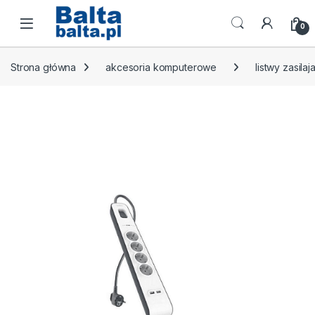
Skip to navigation
Skip to content
Open
0
Strona główna
akcesoria komputerowe
listwy zasilaj