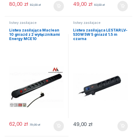
80,00
zł
49,00
zł
82,00
zł
63,00
zł
listwy zasilajace
listwy zasilajace
Listwa zasilająca Maclean
Listwa zasilająca LESTAR LV-
10 gniazd z 2 wyłącznikami
530W 5W 5 gniazd 1.5 m
Energy MCE10
czarna
62,00
zł
49,00
zł
79,00
zł