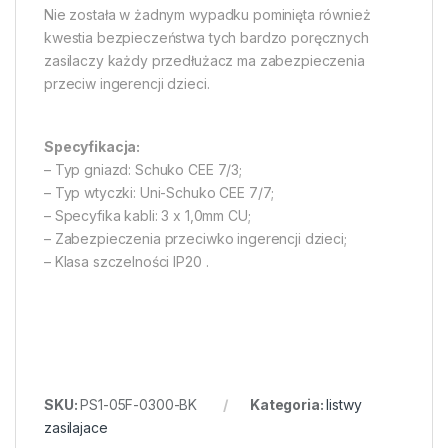
Nie została w żadnym wypadku pominięta również
kwestia bezpieczeństwa tych bardzo poręcznych
zasilaczy każdy przedłużacz ma zabezpieczenia
przeciw ingerencji dzieci.
Specyfikacja:
– Typ gniazd: Schuko CEE 7/3;
– Typ wtyczki: Uni-Schuko CEE 7/7;
– Specyfika kabli: 3 x 1,0mm CU;
– Zabezpieczenia przeciwko ingerencji dzieci;
– Klasa szczelności IP20 .
SKU:
PS1-05F-0300-BK
Kategoria:
listwy
zasilajace