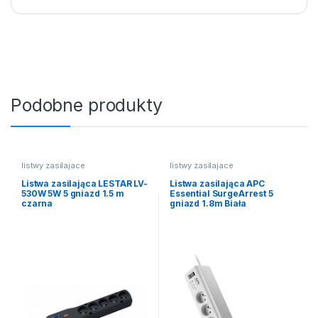
Podobne produkty
listwy zasilajace
listwy zasilajace
Listwa zasilająca LESTAR LV-
Listwa zasilająca APC
530W 5W 5 gniazd 1.5 m
Essential SurgeArrest 5
czarna
gniazd 1.8m Biała