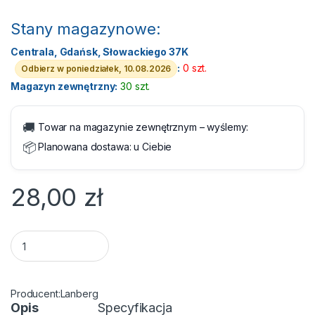
Stany magazynowe:
Centrala, Gdańsk, Słowackiego 37K
:
0 szt.
Odbierz w poniedziałek, 10.08.2026
Magazyn zewnętrzny:
30 szt.
🚚
Towar na magazynie zewnętrznym – wyślemy:
📦
Planowana dostawa:
u Ciebie
28,00
zł
Listwa zasilająca Lanberg 5 gniazd 3.0m Czarna quantity
Lanberg
Opis
Specyfikacja