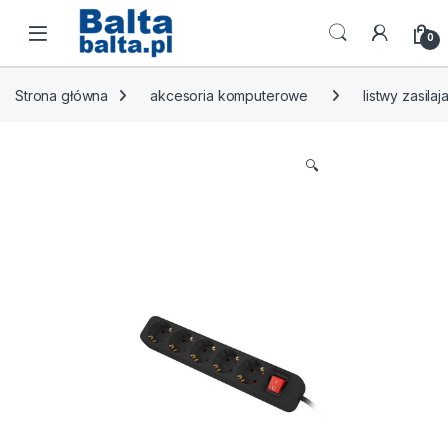
Skip to navigation
Skip to content
Open
0
Strona główna
akcesoria komputerowe
listwy zasilaj
🔍