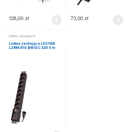
128,00
zł
73,00
zł
listwy zasilajace
Listwa zasilająca LESTAR
LZRM 810 BW IEC 320 5 m