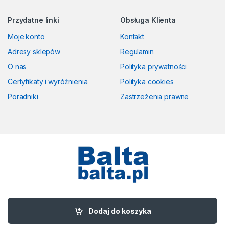
Przydatne linki
Obsługa Klienta
Moje konto
Kontakt
Adresy sklepów
Regulamin
O nas
Polityka prywatności
Certyfikaty i wyróżnienia
Polityka cookies
Poradniki
Zastrzeżenia prawne
Masz pytania? Zadzwoń!
58 524 50 00
Dodaj do koszyka