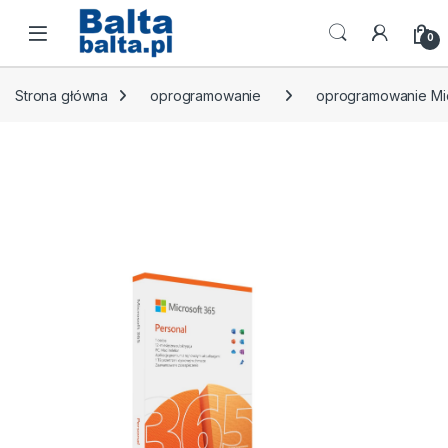
Skip to navigation
Skip to content
Open
0
Strona główna
oprogramowanie
oprogramowanie Mic