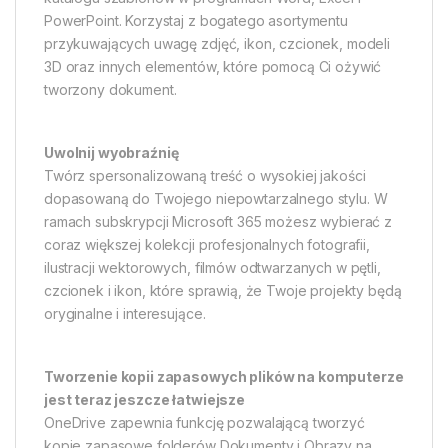
PowerPoint. Korzystaj z bogatego asortymentu
przykuwających uwagę zdjęć, ikon, czcionek, modeli
3D oraz innych elementów, które pomocą Ci ożywić
tworzony dokument.
Uwolnij wyobraźnię
Twórz spersonalizowaną treść o wysokiej jakości
dopasowaną do Twojego niepowtarzalnego stylu. W
ramach subskrypcji Microsoft 365 możesz wybierać z
coraz większej kolekcji profesjonalnych fotografii,
ilustracji wektorowych, filmów odtwarzanych w pętli,
czcionek i ikon, które sprawią, że Twoje projekty będą
oryginalne i interesujące.
Tworzenie kopii zapasowych plików na komputerze
jest teraz jeszcze łatwiejsze
OneDrive zapewnia funkcję pozwalającą tworzyć
kopie zapasowe folderów Dokumenty i Obrazy na