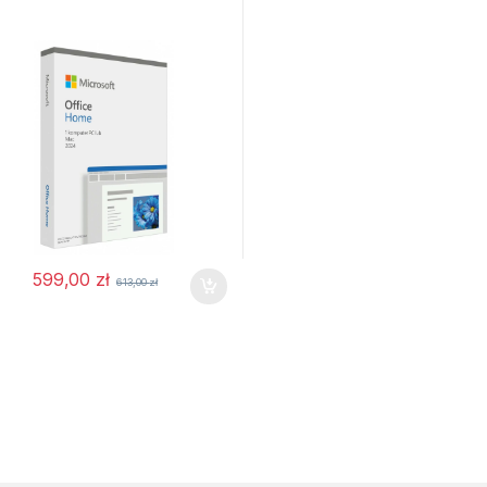
599,00
zł
613,00
zł