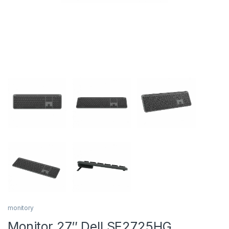
monitory
Monitor 27″ Dell SE2725HG