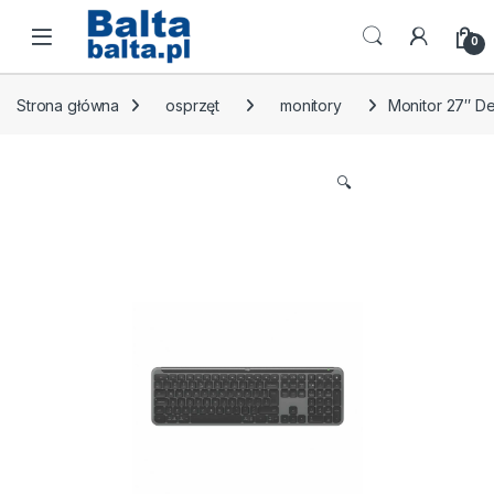
Skip to navigation
Skip to content
Open
0
Strona główna
osprzęt
monitory
Monitor 27″ D
🔍