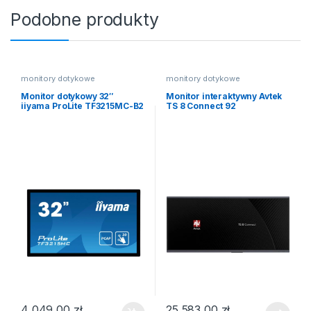
Podobne produkty
monitory dotykowe
monitory dotykowe
Monitor dotykowy 32″
Monitor interaktywny Avtek
iiyama ProLite TF3215MC-B2
TS 8 Connect 92
4 049,00
zł
25 583,00
zł