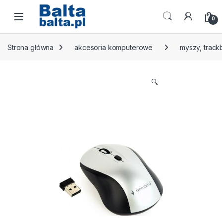
Skip to navigation
Skip to content
Open
0
Strona główna
akcesoria komputerowe
myszy, track
🔍