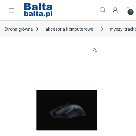
Skip to navigation
Skip to content
Open
0
Strona główna
akcesoria komputerowe
myszy, track
🔍