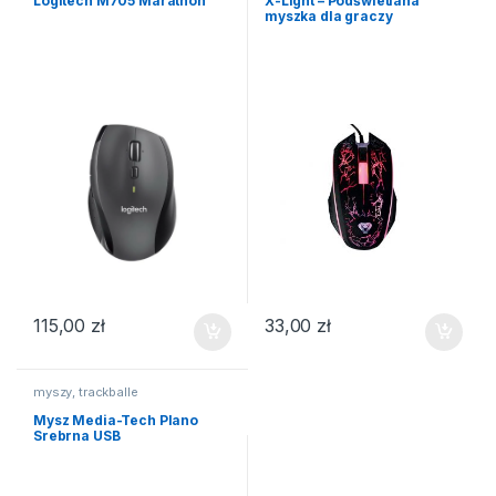
Logitech M705 Marathon
X-Light – Podświetlana
myszka dla graczy
115,00
zł
33,00
zł
myszy, trackballe
Mysz Media-Tech Plano
Srebrna USB