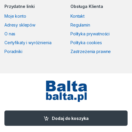
Przydatne linki
Obsługa Klienta
Moje konto
Kontakt
Adresy sklepów
Regulamin
O nas
Polityka prywatności
Certyfikaty i wyróżnienia
Polityka cookies
Poradniki
Zastrzeżenia prawne
Masz pytania? Zadzwoń!
58 524 50 00
Dodaj do koszyka