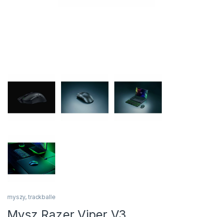
myszy, trackballe
Mysz Razer Viper V3