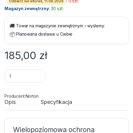
:
0 szt.
Odbierz we wtorek, 11.08.2026
Magazyn zewnętrzny:
30 szt.
🚚
Towar na magazynie zewnętrznym – wyślemy:
📦
Planowana dostawa:
u Ciebie
185,00
zł
Norton 360 Premium 75GB PL 1 Użytkownik 10 Urządzeń 1 Rok -
Norton
Opis
Specyfikacja
Wielopoziomowa ochrona