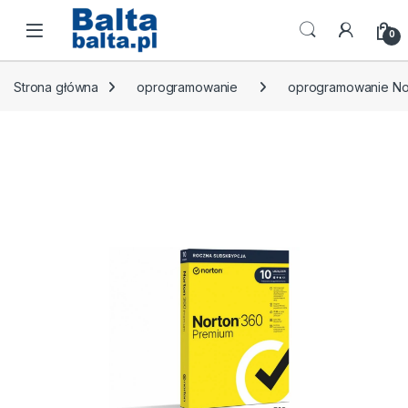
Skip to navigation
Skip to content
Open
0
Strona główna
oprogramowanie
oprogramowanie No