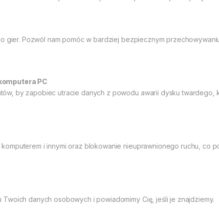
 do gier. Pozwól nam pomóc w bardziej bezpiecznym przechowywaniu
 komputera PC
w, by zapobiec utracie danych z powodu awarii dysku twardego, k
omputerem i innymi oraz blokowanie nieuprawnionego ruchu, co poma
 Twoich danych osobowych i powiadomimy Cię, jeśli je znajdziemy.