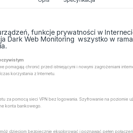
ządzeń, funkcje prywatności w Internecie
a Dark Web Monitoring  wszystko w rama
ia.
zeczywistym
pomagają chronić przed istniejącymi i nowymi zagrożeniami inter
czas korzystania z Internetu.
etu za pomocą sieci VPN bez logowania. Szyfrowanie na poziomie
dane konta bankowego.
 Pomóż dzieciom bezpiecznie eksplorować i poznawać pełen połączeń 