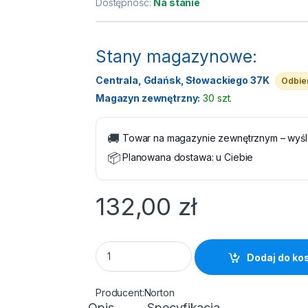
Dostępność:
Na stanie
Stany magazynowe:
Centrala, Gdańsk, Słowackiego 37K
Odbier
Magazyn zewnętrzny:
30 szt.
🚚
Towar na magazynie zewnętrznym – wyś
📦
Planowana dostawa:
u Ciebie
132,00
zł
Norton 360 Standard 10GB PL 1 Użytkownik 1 
Dodaj do ko
Norton
Opis
Specyfikacja