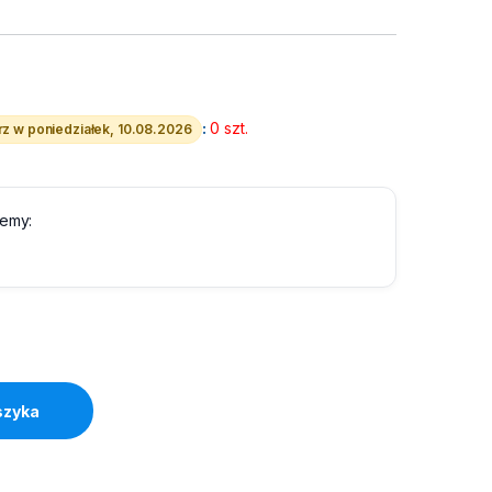
:
0 szt.
z w poniedziałek, 10.08.2026
lemy:
Urządzenie 2 lata - Licencja elekrtoniczna ESD quantity
szyka