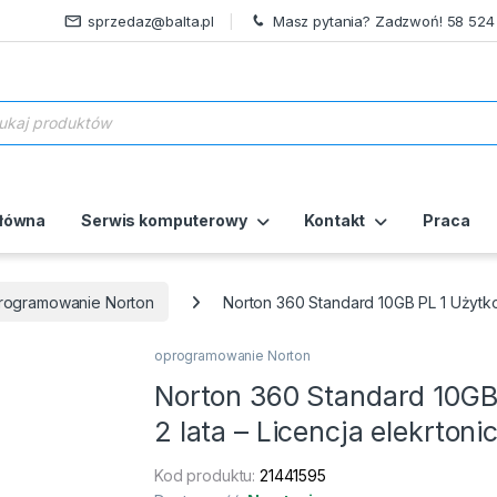
sprzedaz@balta.pl
Masz pytania? Zadzwoń! 58 524
ukiwarka produktów
główna
Serwis komputerowy
Kontakt
Praca
rogramowanie Norton
Norton 360 Standard 10GB PL 1 Użytko
oprogramowanie Norton
Norton 360 Standard 10GB
2 lata – Licencja elekrton
Kod produktu:
21441595