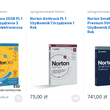
orton
oprogramowanie Norton
oprogramowani
uxe 25GB PL 1
Norton Antitrack PL 1
Norton Smal
ządzenia 3
Użytkownik 1 Urządzenie 1
Premium 500
 elektroniczna
Rok
Użytkownik 2
Rok
75,00
zł
741,00
zł
8,00
zł