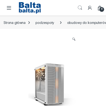
Skip to navigation
Skip to content
Open
0
Strona główna
podzespoły
obudowy do komputeró
🔍