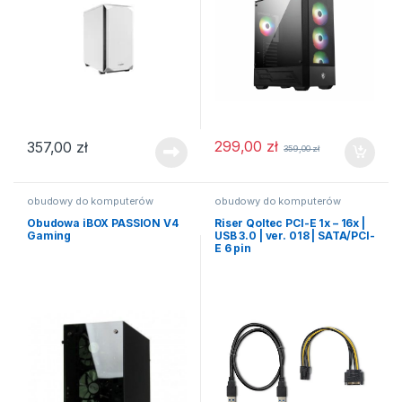
299,00
zł
357,00
zł
359,00
zł
obudowy do komputerów
obudowy do komputerów
Obudowa iBOX PASSION V4
Riser Qoltec PCI-E 1x – 16x |
Gaming
USB 3.0 | ver. 018 | SATA/PCI-
E 6 pin