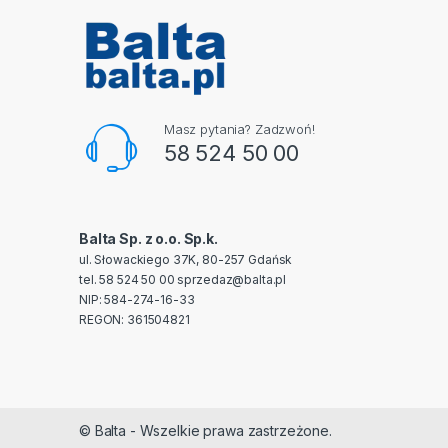
Masz pytania? Zadzwoń!
58 524 50 00
Balta Sp. z o.o. Sp.k.
ul. Słowackiego 37K, 80-257 Gdańsk
tel. 58 524 50 00
sprzedaz@balta.pl
NIP: 584-274-16-33
REGON: 361504821
© Balta - Wszelkie prawa zastrzeżone.