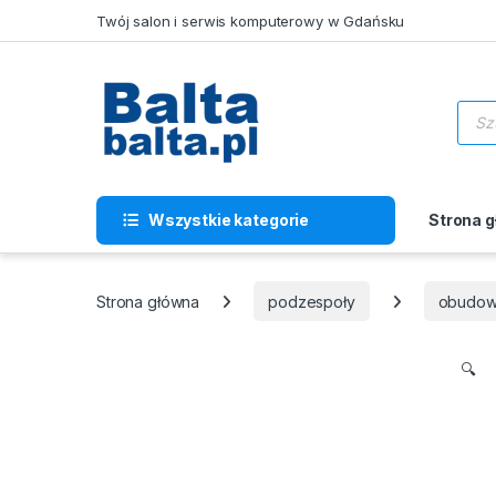
Skip to navigation
Skip to content
Twój salon i serwis komputerowy w Gdańsku
Wysz
Wszystkie kategorie
Strona 
Strona główna
podzespoły
obudowy
🔍