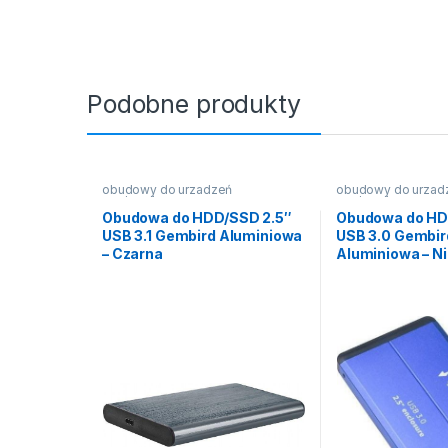
Podobne produkty
obudowy do urzadzeń
obudowy do urzad
2.5"/3.5"/5.25"
2.5"/3.5"/5.25"
Obudowa do HDD/SSD 2.5″
Obudowa do HD
USB 3.1 Gembird Aluminiowa
USB 3.0 Gembir
– Czarna
Aluminiowa – N