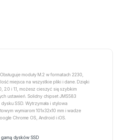
Obsługuje moduły M.2 w formatach 2230,
ć miejsca na wszystkie pliki i dane. Dzięki
, 2.0 i 1.1, możesz cieszyć się szybkim
nych ustawień. Solidny chipset JMS583
dysku SSD. Wytrzymała i stylowa
ktowym wymiarom 101x32x10 mm i wadze
oogle Chrome OS, Android i iOS.
ką gamą dysków SSD