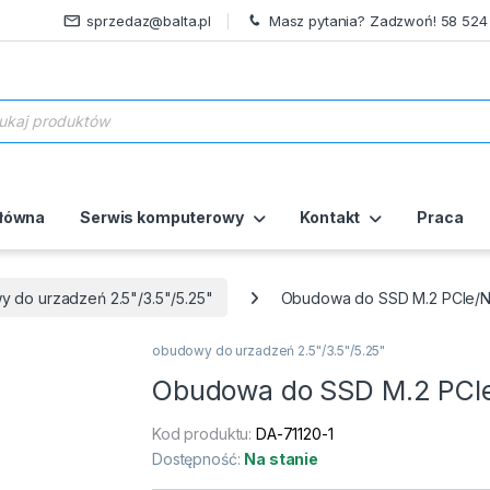
sprzedaz@balta.pl
Masz pytania? Zadzwoń! 58 524
ukiwarka produktów
główna
Serwis komputerowy
Kontakt
Praca
 do urzadzeń 2.5"/3.5"/5.25"
Obudowa do SSD M.2 PCIe/N
obudowy do urzadzeń 2.5"/3.5"/5.25"
Obudowa do SSD M.2 PCIe
Kod produktu:
DA-71120-1
Dostępność:
Na stanie