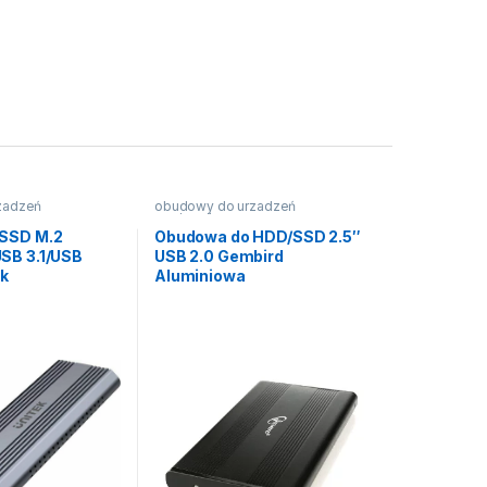
zadzeń
obudowy do urzadzeń
2.5"/3.5"/5.25"
SSD M.2
Obudowa do HDD/SSD 2.5″
SB 3.1/USB
USB 2.0 Gembird
ek
Aluminiowa