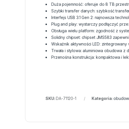
Duża pojemność: oferuje do 8 TB przestrz
Szybki transfer danych: szybkość transf
Interfejs USB 3.1 Gen 2: najnowsza technol
Plug and play: wystarczy podłączyć prze
Obsługa wielu platform: zgodność z sys
Solidny chipset: chipset JMS583 zapewn
Wskaźnik aktywności LED: zintegrowany 
Trwała i stylowa: aluminiowa obudowa 
Przenośna konstrukcja: kompaktowa i le
SKU:
DA-71120-1
Kategoria:
obudowy