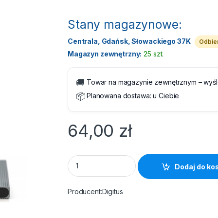
Stany magazynowe:
Centrala, Gdańsk, Słowackiego 37K
Odbier
Magazyn zewnętrzny:
25 szt.
🚚
Towar na magazynie zewnętrznym – wyś
📦
Planowana dostawa:
u Ciebie
64,00
zł
Obudowa do SSD M.2 PCIe/NVMe USB Type-C
Dodaj do ko
Digitus