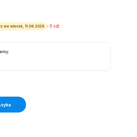
:
0 szt.
z we wtorek, 11.08.2026
lemy:
 Digitus quantity
szyka