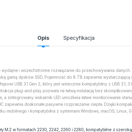
Opis
Specyfikacja
wydajne i wszechstronne rozwiązanie do przechowywania danych. 
roką gamą dysków SSD. Pojemność do 8 TB zapewnia wystarczającą iloś
ejsowi USB 3.1 Gen 2, który jest wstecznie kompatybilny z USB 3.1, 3.0
strukcja plug-and-play pozwala na łatwą instalację bez skomplikowa
 a zintegrowany wskaźnik LED umożliwia łatwe monitorowanie stanu 
C zapewnia doskonałe pasywne rozpraszanie ciepła. Dzięki kompa
tku mobilnego i kompatybilna z systemami Windows, macOS, Linux, G
ły M.2 w formatach 2230, 2242, 2260 i 2280, kompatybilne z szero