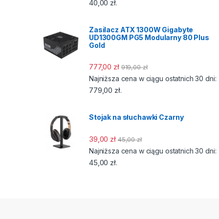
40,00
zł
.
Zasilacz ATX 1300W Gigabyte
UD1300GM PG5 Modularny 80 Plus
Gold
777,00
zł
919,00
zł
Najniższa cena w ciągu ostatnich 30 dni:
779,00
zł
.
Stojak na słuchawki Czarny
39,00
zł
45,00
zł
Najniższa cena w ciągu ostatnich 30 dni:
45,00
zł
.