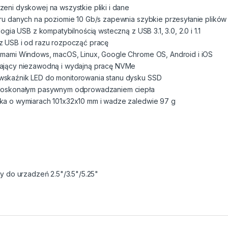
eni dyskowej na wszystkie pliki i dane
eru danych na poziomie 10 Gb/s zapewnia szybkie przesyłanie plików 
ogia USB z kompatybilnością wsteczną z USB 3.1, 3.0, 2.0 i 1.1
z USB i od razu rozpocząć pracę
temami Windows, macOS, Linux, Google Chrome OS, Android i iOS
iający niezawodną i wydajną pracę NVMe
wskaźnik LED do monitorowania stanu dysku SSD
z doskonałym pasywnym odprowadzaniem ciepła
kka o wymiarach 101x32x10 mm i wadze zaledwie 97 g
 do urzadzeń 2.5"/3.5"/5.25"