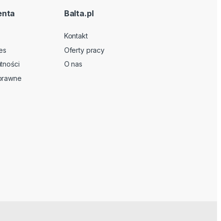
enta
Balta.pl
Kontakt
es
Oferty pracy
tności
O nas
 prawne