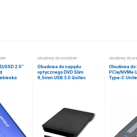
zeń
obudowy do urzadzeń
obudowy do ur
2.5"/3.5"/5.25"
2.5"/3.5"/5.25"
D/SSD 2.5″
Obudowa do napędu
Obudowa do 
d
optycznego DVD Slim
PCIe/NVMe U
iebieska
9,5mm USB 3.0 Qoltec
Type-C Unit