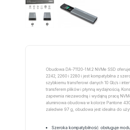
Obudowa DA-71120-1 M.2 NVMe SSD oferuje 
2242, 2260 i 2280 i jest kompatybilna z sze
szybkiemu transferowi danych 10 Gb/s i interf
transferem plików i płynną wydajnością. Kon
zapewnia niezawodną i wydajną pracę NVMe,
aluminiowa obudowa w kolorze Pantone 430
zaledwie 97 g, obudowa jest idealna do uży
Szeroka kompatybilność: obsługuje modu