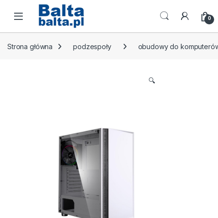
Skip to navigation
Skip to content
Open
0
Strona główna
podzespoły
obudowy do komputeró
🔍