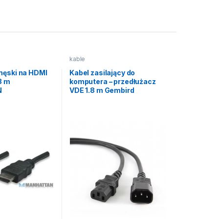
kable
męski na HDMI
Kabel zasilający do
.8 m
komputera – przedłużacz
N
VDE 1.8 m Gembird