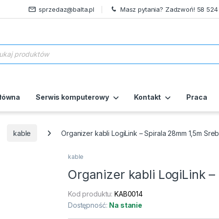
sprzedaz@balta.pl
Masz pytania? Zadzwoń! 58 524
ukiwarka produktów
główna
Serwis komputerowy
Kontakt
Praca
kable
Organizer kabli LogiLink – Spirala 28mm 1,5m Sre
kable
Organizer kabli LogiLink 
Kod produktu:
KAB0014
Dostępność:
Na stanie