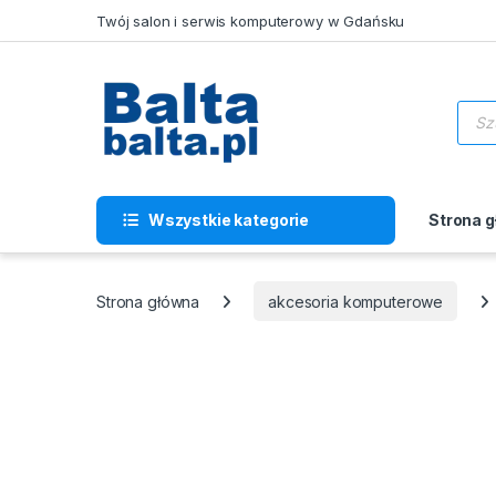
Skip to navigation
Skip to content
Twój salon i serwis komputerowy w Gdańsku
Wysz
Wszystkie kategorie
Strona 
Strona główna
akcesoria komputerowe