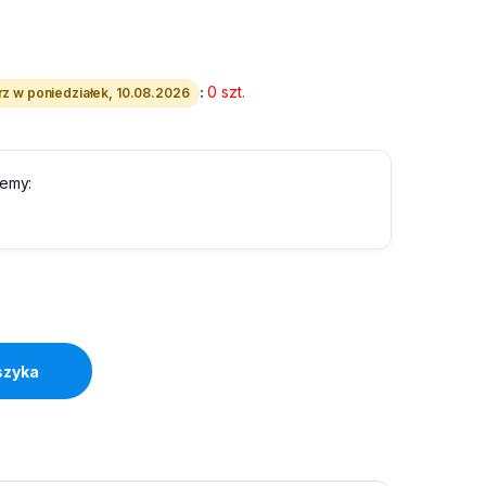
:
0 szt.
z w poniedziałek, 10.08.2026
lemy:
m Srebrny quantity
szyka