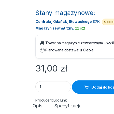
Stany magazynowe:
Centrala, Gdańsk, Słowackiego 37K
Odbier
Magazyn zewnętrzny:
22 szt.
🚚
Towar na magazynie zewnętrznym – wyś
📦
Planowana dostawa:
u Ciebie
31,00
zł
Organizer kabli LogiLink - Spirala 28mm 1,5
Dodaj do ko
LogiLink
Opis
Specyfikacja