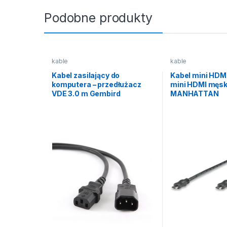
Podobne produkty
kable
kable
Kabel zasilający do
Kabel mini HDM
komputera – przedłużacz
mini HDMI męsk
VDE 3.0 m Gembird
MANHATTAN