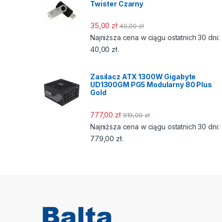
Twister Czarny
35,00
zł
40,00
zł
Najniższa cena w ciągu ostatnich 30 dni:
40,00
zł
.
Zasilacz ATX 1300W Gigabyte
UD1300GM PG5 Modularny 80 Plus
Gold
777,00
zł
919,00
zł
Najniższa cena w ciągu ostatnich 30 dni:
779,00
zł
.