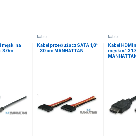
kable
kable
I męski na
Kabel przedłużacz SATA 1,8″
Kabel HDMI 
i 3.0m
– 30 cm MANHATTAN
męski v.1.3 1
MANHATTA