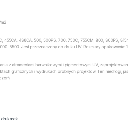
g/m2
0C, 455CA, 488CA, 500, 500PS, 700, 750C, 755CM, 800, 800PS, 815
0, 5500. Jest przeznaczony do druku UV. Rozmiary opakowania: 10
ania z atramentami barwnikowymi i pigmentowymi UV, zaprojektowan
tach graficznych i wydrukach próbnych projektów. Ten niedrogi, ja
czerń.
 drukarek