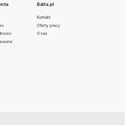
enta
Balta.pl
Kontakt
es
Oferty pracy
tności
O nas
 prawne