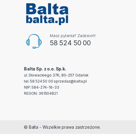
Masz pytania? Zadzwoń!
58 524 50 00
Balta Sp. z o.o. Sp.k.
ul. Słowackiego 37K, 80-257 Gdańsk
tel. 58 524 50 00
sprzedaz@balta.pl
NIP: 584-274-16-33
REGON: 361504821
© Balta - Wszelkie prawa zastrzeżone.