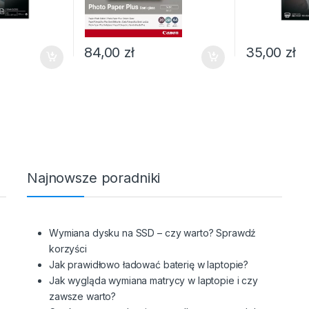
84,00
zł
35,00
zł
Najnowsze poradniki
Wymiana dysku na SSD – czy warto? Sprawdź
korzyści
Jak prawidłowo ładować baterię w laptopie?
Jak wygląda wymiana matrycy w laptopie i czy
zawsze warto?