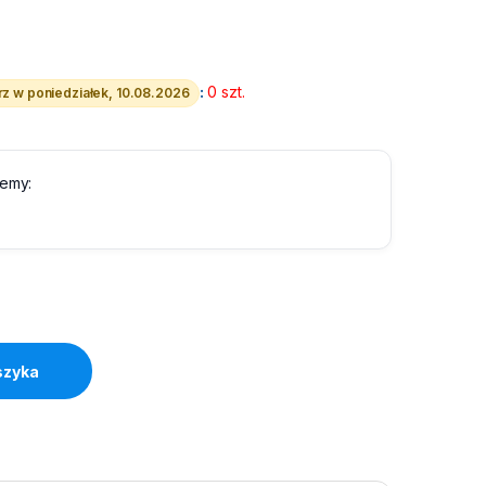
:
0 szt.
z w poniedziałek, 10.08.2026
lemy:
quantity
szyka