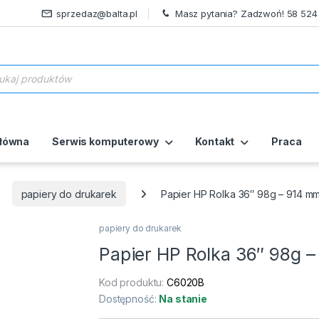
sprzedaz@balta.pl
Masz pytania? Zadzwoń! 58 524
ukiwarka produktów
główna
Serwis komputerowy
Kontakt
Praca
papiery do drukarek
Papier HP Rolka 36″ 98g – 914 mm
papiery do drukarek
Papier HP Rolka 36″ 98g 
Kod produktu:
C6020B
Dostępność:
Na stanie