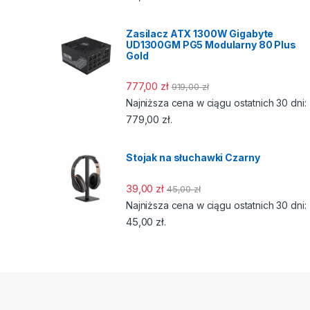
Zasilacz ATX 1300W Gigabyte
UD1300GM PG5 Modularny 80 Plus
Gold
777,00
zł
919,00
zł
Najniższa cena w ciągu ostatnich 30 dni:
779,00
zł
.
Stojak na słuchawki Czarny
39,00
zł
45,00
zł
Najniższa cena w ciągu ostatnich 30 dni:
45,00
zł
.