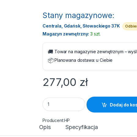
Stany magazynowe:
Centrala, Gdańsk, Słowackiego 37K
Odbier
Magazyn zewnętrzny:
3 szt.
🚚
Towar na magazynie zewnętrznym – wyś
📦
Planowana dostawa:
u Ciebie
277,00
zł
Papier HP Rolka 36" 98g - 914 mm x 45.7 m 
Dodaj do ko
HP
Opis
Specyfikacja