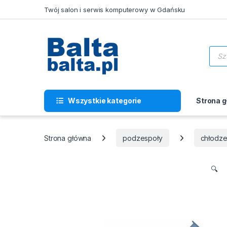
Skip to navigation
Skip to content
Twój salon i serwis komputerowy w Gdańsku
Wysz
Wszystkie kategorie
Strona 
Strona główna
podzespoły
chłodze
🔍