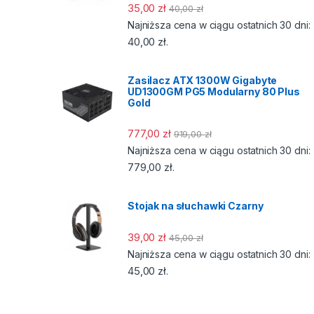
35,00
zł
40,00
zł
Najniższa cena w ciągu ostatnich 30 dni:
40,00
zł
.
Zasilacz ATX 1300W Gigabyte
UD1300GM PG5 Modularny 80 Plus
Gold
777,00
zł
919,00
zł
Najniższa cena w ciągu ostatnich 30 dni:
779,00
zł
.
Stojak na słuchawki Czarny
39,00
zł
45,00
zł
Najniższa cena w ciągu ostatnich 30 dni:
45,00
zł
.