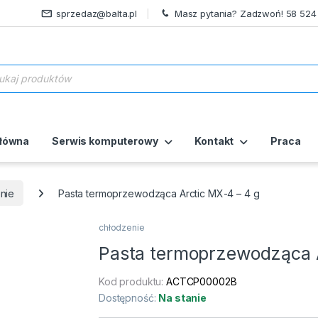
sprzedaz@balta.pl
Masz pytania? Zadzwoń! 58 524
ukiwarka produktów
główna
Serwis komputerowy
Kontakt
Praca
nie
Pasta termoprzewodząca Arctic MX-4 – 4 g
chłodzenie
Pasta termoprzewodząca A
Kod produktu:
ACTCP00002B
Dostępność:
Na stanie