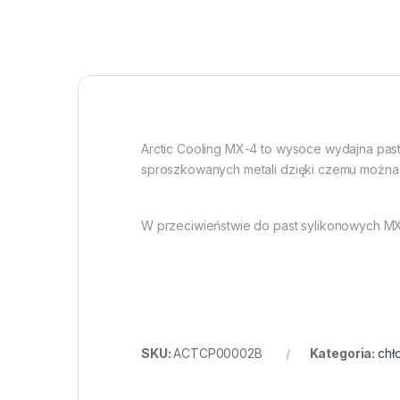
Arctic Cooling MX-4 to wysoce wydajna pas
sproszkowanych metali dzięki czemu można 
W przeciwieństwie do past sylikonowych MX-4
SKU:
ACTCP00002B
Kategoria:
chł