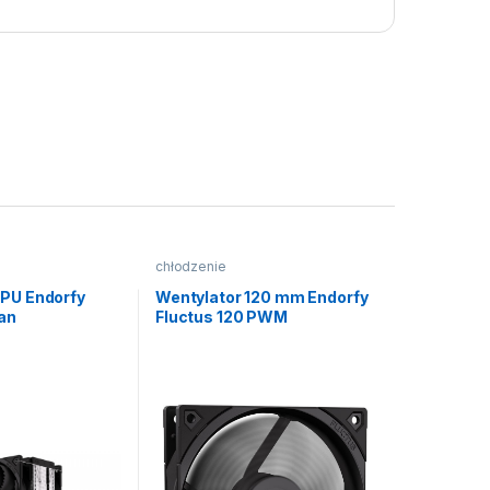
chłodzenie
CPU Endorfy
Wentylator 120 mm Endorfy
Fan
Fluctus 120 PWM