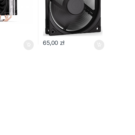
65,00
zł