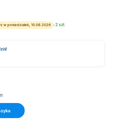
:
2 szt.
z w poniedziałek, 10.08.2026
ziś
!
zł
.
quantity
szyka