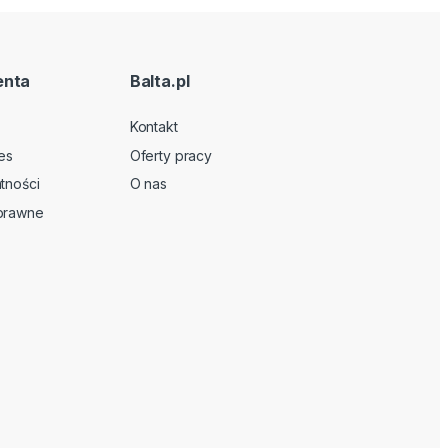
enta
Balta.pl
Kontakt
es
Oferty pracy
tności
O nas
 prawne