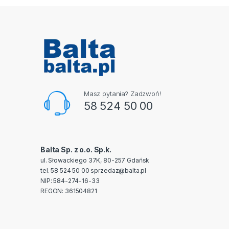
Masz pytania? Zadzwoń!
58 524 50 00
Balta Sp. z o.o. Sp.k.
ul. Słowackiego 37K, 80-257 Gdańsk
tel. 58 524 50 00
sprzedaz@balta.pl
NIP: 584-274-16-33
REGON: 361504821