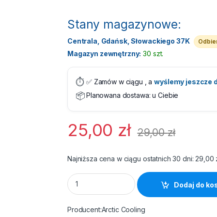
Stany magazynowe:
Centrala, Gdańsk, Słowackiego 37K
Odbier
Magazyn zewnętrzny:
30 szt.
⏱️
✅ Zamów w ciągu
, a
wyślemy jeszcze d
📦
Planowana dostawa:
u Ciebie
25,00
zł
29,00
zł
Najniższa cena w ciągu ostatnich 30 dni:
29,00
Pasta termoprzewodząca Arctic MX-4 - 4 g 
Dodaj do ko
Arctic Cooling