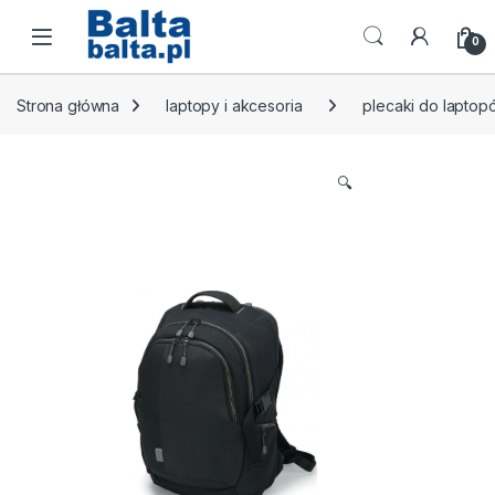
Skip to navigation
Skip to content
Open
0
Strona główna
laptopy i akcesoria
plecaki do laptop
🔍