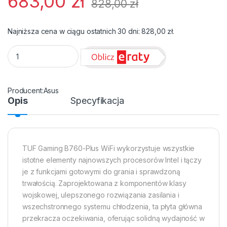
683,00
zł
828,00
zł
Najniższa cena w ciągu ostatnich 30 dni:
828,00
zł
.
Płyta Socket LGA1700 Asus TUF GAMING B760-PLUS WIFI qua
Asus
Opis
Specyfikacja
TUF Gaming B760-Plus WiFi wykorzystuje wszystkie
istotne elementy najnowszych procesorów Intel i łączy
je z funkcjami gotowymi do grania i sprawdzoną
trwałością. Zaprojektowana z komponentów klasy
wojskowej, ulepszonego rozwiązania zasilania i
wszechstronnego systemu chłodzenia, ta płyta główna
przekracza oczekiwania, oferując solidną wydajność w