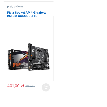
płyty główne
Płyta Socket AM4 Gigabyte
B550M AORUS ELITE
401,00
zł
459,00
zł