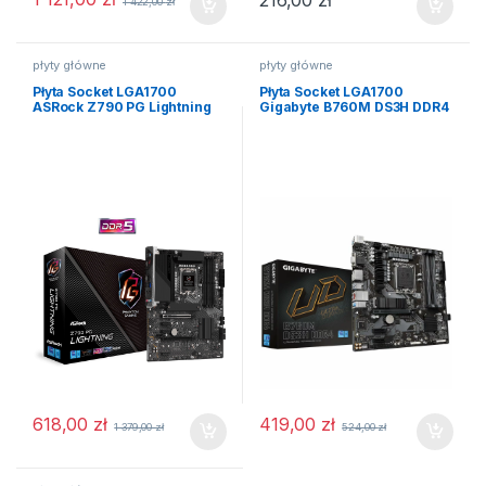
216,00
zł
1 422,00
zł
płyty główne
płyty główne
Płyta Socket LGA1700
Płyta Socket LGA1700
ASRock Z790 PG Lightning
Gigabyte B760M DS3H DDR4
618,00
zł
419,00
zł
1 379,00
zł
524,00
zł