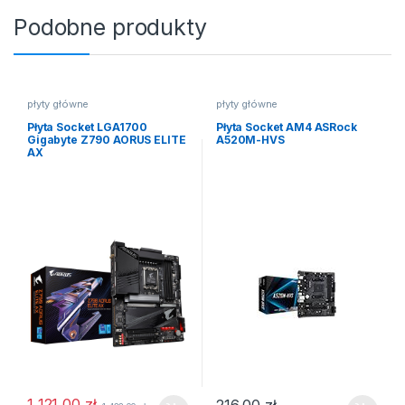
Podobne produkty
płyty główne
płyty główne
Płyta Socket LGA1700
Płyta Socket AM4 ASRock
Gigabyte Z790 AORUS ELITE
A520M-HVS
AX
1 121,00
zł