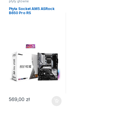
płyty główne
Płyta Socket AM5 ASRock
B650 Pro RS
569,00
zł