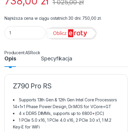
738,00
zł
1 025,00
zł
Najniższa cena w ciągu ostatnich 30 dni:
750,00
zł
.
Płyta Socket LGA1700 ASRock Z790 PRO RS quantity
ASRock
Opis
Specyfikacja
Z790 Pro RS
Supports 13th Gen & 12th Gen Intel Core Processors
14+1+1 Phase Power Design, Dr.MOS for VCore+GT
4 x DDR5 DIMMs, supports up to 6800+(OC)
1 PCIe 5.0 x16, 1 PCIe 4.0 x16, 2 PCIe 3.0 x1, 1 M.2
Key-E for WiFi