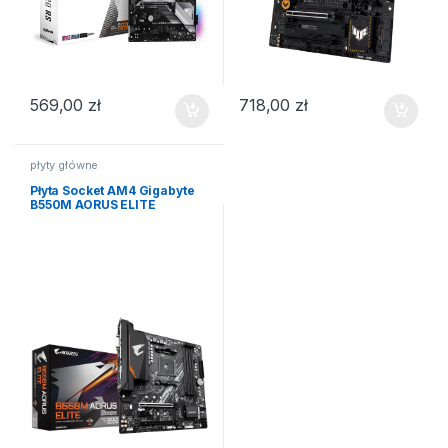
569,00
zł
718,00
zł
płyty główne
Płyta Socket AM4 Gigabyte
B550M AORUS ELITE