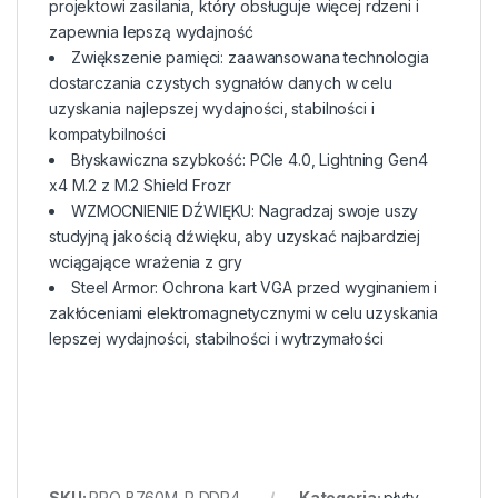
projektowi zasilania, który obsługuje więcej rdzeni i
zapewnia lepszą wydajność
Zwiększenie pamięci: zaawansowana technologia
dostarczania czystych sygnałów danych w celu
uzyskania najlepszej wydajności, stabilności i
kompatybilności
Błyskawiczna szybkość: PCIe 4.0, Lightning Gen4
x4 M.2 z M.2 Shield Frozr
WZMOCNIENIE DŹWIĘKU: Nagradzaj swoje uszy
studyjną jakością dźwięku, aby uzyskać najbardziej
wciągające wrażenia z gry
Steel Armor: Ochrona kart VGA przed wyginaniem i
zakłóceniami elektromagnetycznymi w celu uzyskania
lepszej wydajności, stabilności i wytrzymałości
SKU:
PRO B760M-P DDR4
Kategoria:
płyty