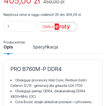
405,00
zł
459,00
zł
Najniższa cena w ciągu ostatnich 30 dni:
459,00
zł
.
Płyta Socket LGA1700 MSI PRO B760M-P DDR4 quantity
msi
Opis
Specyfikacja
PRO B760M-P DDR4
Obsługuje procesory Intel Core, Pentium Gold i
Celeron 12./13 . generacji dla gniazda LGA 1700
Obsługuje pamięć DDR4, dwukanałową DDR4
4800+MHz (OC)
Core Boost: dzięki układowi premium i cyfrowemu