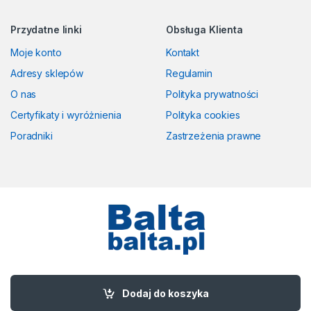
Przydatne linki
Obsługa Klienta
Moje konto
Kontakt
Adresy sklepów
Regulamin
O nas
Polityka prywatności
Certyfikaty i wyróżnienia
Polityka cookies
Poradniki
Zastrzeżenia prawne
Masz pytania? Zadzwoń!
58 524 50 00
Dodaj do koszyka