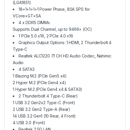
(LGA1851)
18+1+1+1+1 Power Phase, 80A SPS for
VCore+GT+SA
4 x DDR5 DIMMs
Supports Dual Channel, up to 9466+ (OC)
1 PCIe 5.0 x16, 2 PCIe 4.0 x16
Graphics Output Options: 1 HDMI, 2 Thunderbolt 4
Type-C
Realtek ALC1220 7.1 CH HD Audio Codec, Nahimic
Audio
4 SATA3
1 Blazing M.2 (PCIe Gen5 x4)
2 Hyper M.2 (PCIe Gen4 x4)
1 Hyper M.2 (PCIe Gen4 x4 & SATA3)
2 Thunderbolt 4 Type-C (Rear)
1 USB 3.2 Gen2x2 Type-C (Front)
2 USB 3.2 Gen2 Type-A (Rear)
14 USB 3.2 Gen1 (10 Rear, 4 Front)
4 USB 2.0 (Front)
Realtek 2.5G LAN