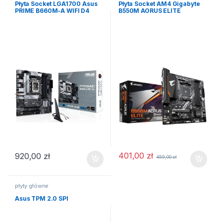
Płyta Socket LGA1700 Asus
Płyta Socket AM4 Gigabyte
PRIME B660M-A WIFI D4
B550M AORUS ELITE
401,00
zł
920,00
zł
459,00
zł
płyty główne
Asus TPM 2.0 SPI