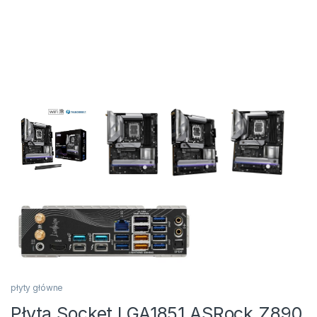
płyty główne
Płyta Socket LGA1851 ASRock Z890