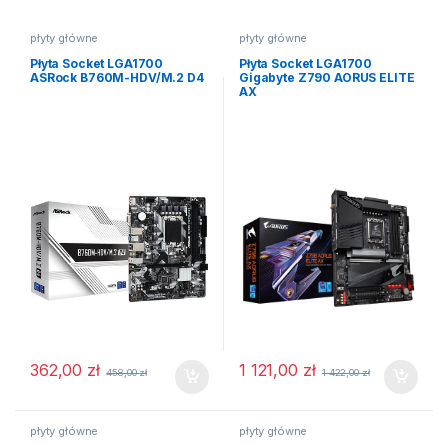
płyty główne
płyty główne
Płyta Socket LGA1700
Płyta Socket LGA1700
ASRock B760M-HDV/M.2 D4
Gigabyte Z790 AORUS ELITE
AX
362,00
zł
1 121,00
zł
458,00
zł
1 422,00
zł
płyty główne
płyty główne