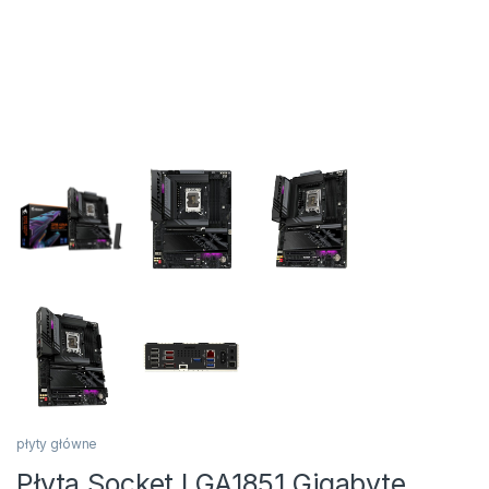
płyty główne
Płyta Socket LGA1851 Gigabyte