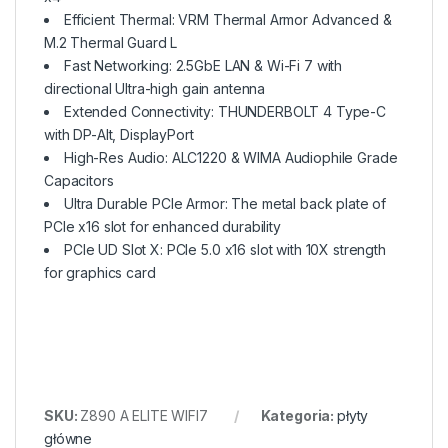
Efficient Thermal: VRM Thermal Armor Advanced &
M.2 Thermal Guard L
Fast Networking: 2.5GbE LAN & Wi-Fi 7 with
directional Ultra-high gain antenna
Extended Connectivity: THUNDERBOLT 4 Type-C
with DP-Alt, DisplayPort
High-Res Audio: ALC1220 & WIMA Audiophile Grade
Capacitors
Ultra Durable PCIe Armor: The metal back plate of
PCIe x16 slot for enhanced durability
PCIe UD Slot X: PCIe 5.0 x16 slot with 10X strength
for graphics card
SKU:
Z890 A ELITE WIFI7
Kategoria:
płyty
główne