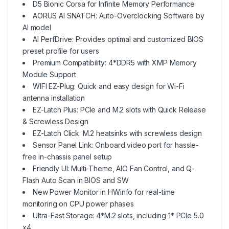
D5 Bionic Corsa for Infinite Memory Performance
AORUS AI SNATCH: Auto-Overclocking Software by
AI model
AI PerfDrive: Provides optimal and customized BIOS
preset profile for users
Premium Compatibility: 4*DDR5 with XMP Memory
Module Support
WIFI EZ-Plug: Quick and easy design for Wi-Fi
antenna installation
EZ-Latch Plus: PCIe and M.2 slots with Quick Release
& Screwless Design
EZ-Latch Click: M.2 heatsinks with screwless design
Sensor Panel Link: Onboard video port for hassle-
free in-chassis panel setup
Friendly UI: Multi-Theme, AIO Fan Control, and Q-
Flash Auto Scan in BIOS and SW
New Power Monitor in HWinfo for real-time
monitoring on CPU power phases
Ultra-Fast Storage: 4*M.2 slots, including 1* PCIe 5.0
x4