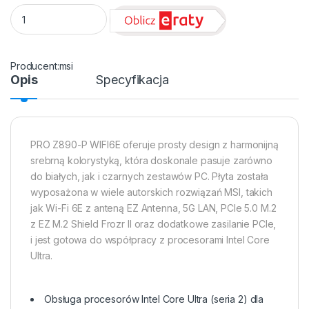
Płyta Socket LGA1851 MSI PRO Z890-P WIFI6E quantity
msi
Opis
Specyfikacja
PRO Z890-P WIFI6E oferuje prosty design z harmonijną
srebrną kolorystyką, która doskonale pasuje zarówno
do białych, jak i czarnych zestawów PC. Płyta została
wyposażona w wiele autorskich rozwiązań MSI, takich
jak Wi-Fi 6E z anteną EZ Antenna, 5G LAN, PCIe 5.0 M.2
z EZ M.2 Shield Frozr II oraz dodatkowe zasilanie PCIe,
i jest gotowa do współpracy z procesorami Intel Core
Ultra.
Obsługa procesorów Intel Core Ultra (seria 2) dla