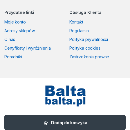
Przydatne linki
Obsługa Klienta
Moje konto
Kontakt
Adresy sklepów
Regulamin
O nas
Polityka prywatności
Certyfikaty i wyróżnienia
Polityka cookies
Poradniki
Zastrzeżenia prawne
Masz pytania? Zadzwoń!
58 524 50 00
Dodaj do koszyka