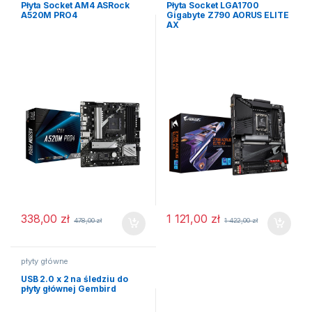
Płyta Socket AM4 ASRock
Płyta Socket LGA1700
A520M PRO4
Gigabyte Z790 AORUS ELITE
AX
338,00
zł
1 121,00
zł
478,00
zł
1 422,00
zł
płyty główne
USB 2.0 x 2 na śledziu do
płyty głównej Gembird