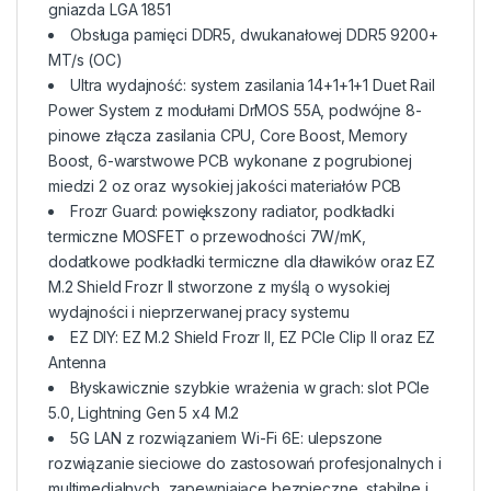
gniazda LGA 1851
Obsługa pamięci DDR5, dwukanałowej DDR5 9200+
MT/s (OC)
Ultra wydajność: system zasilania 14+1+1+1 Duet Rail
Power System z modułami DrMOS 55A, podwójne 8-
pinowe złącza zasilania CPU, Core Boost, Memory
Boost, 6-warstwowe PCB wykonane z pogrubionej
miedzi 2 oz oraz wysokiej jakości materiałów PCB
Frozr Guard: powiększony radiator, podkładki
termiczne MOSFET o przewodności 7W/mK,
dodatkowe podkładki termiczne dla dławików oraz EZ
M.2 Shield Frozr II stworzone z myślą o wysokiej
wydajności i nieprzerwanej pracy systemu
EZ DIY: EZ M.2 Shield Frozr II, EZ PCIe Clip II oraz EZ
Antenna
Błyskawicznie szybkie wrażenia w grach: slot PCIe
5.0, Lightning Gen 5 x4 M.2
5G LAN z rozwiązaniem Wi-Fi 6E: ulepszone
rozwiązanie sieciowe do zastosowań profesjonalnych i
multimedialnych, zapewniające bezpieczne, stabilne i