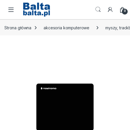
Skip to navigation
Skip to content
Open
0
Strona główna
akcesoria komputerowe
myszy, track