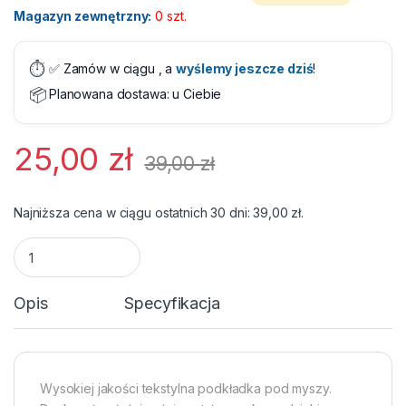
Magazyn zewnętrzny:
0 szt.
⏱️
✅ Zamów w ciągu
, a
wyślemy jeszcze dziś
!
📦
Planowana dostawa:
u Ciebie
25,00
zł
39,00
zł
Najniższa cena w ciągu ostatnich 30 dni:
39,00
zł
.
Podkładka pod mysz XXL 450 x 360 mm quantity
Opis
Specyfikacja
Wysokiej jakości tekstylna podkładka pod myszy.