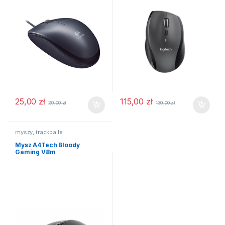
25,00
zł
115,00
zł
29,00
zł
139,00
zł
myszy, trackballe
Mysz A4Tech Bloody
Gaming V8m