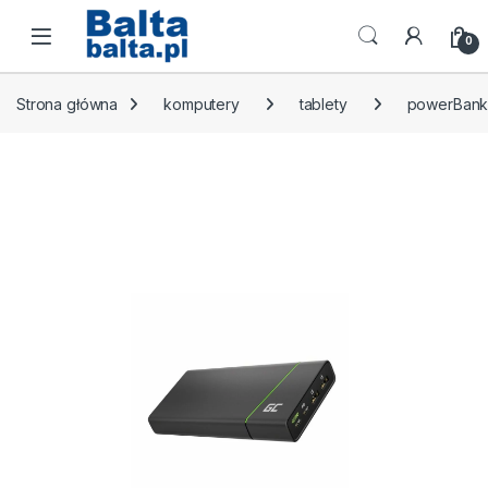
Skip to navigation
Skip to content
Open
0
Strona główna
komputery
tablety
powerBank