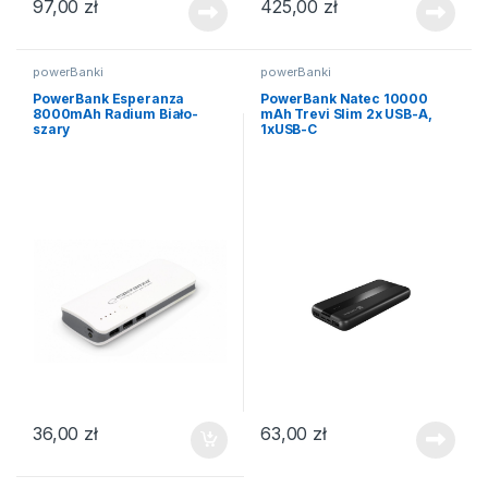
97,00
zł
425,00
zł
powerBanki
powerBanki
PowerBank Esperanza
PowerBank Natec 10000
8000mAh Radium Biało-
mAh Trevi Slim 2x USB-A,
szary
1xUSB-C
36,00
zł
63,00
zł