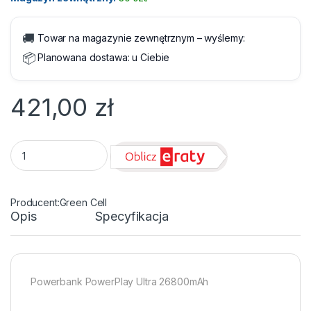
🚚
Towar na magazynie zewnętrznym – wyślemy:
📦
Planowana dostawa:
u Ciebie
421,00
zł
PowerBank Green Cell PowerPlay Ultra 26800mAh quantity
Green Cell
Opis
Specyfikacja
Powerbank PowerPlay Ultra 26800mAh