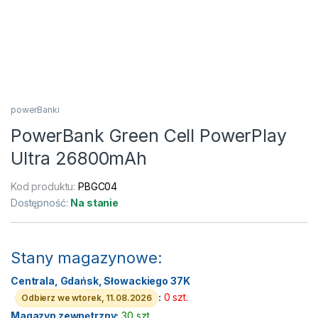
powerBanki
PowerBank Green Cell PowerPlay
Ultra 26800mAh
Kod produktu:
PBGC04
Dostępność:
Na stanie
Stany magazynowe:
Centrala, Gdańsk, Słowackiego 37K
:
0 szt.
Odbierz we wtorek, 11.08.2026
Magazyn zewnętrzny:
30 szt.