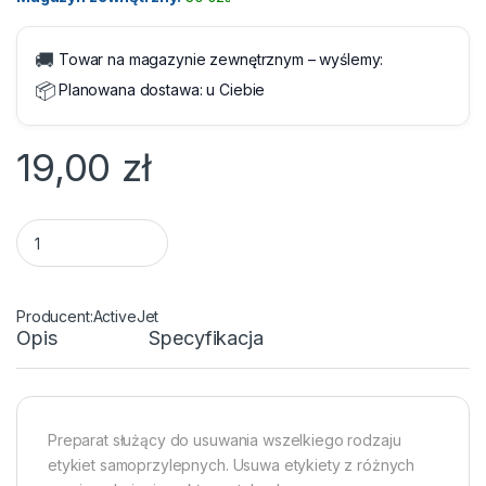
🚚
Towar na magazynie zewnętrznym – wyślemy:
📦
Planowana dostawa:
u Ciebie
19,00
zł
Preparat do usuwania etykiet ActiveJet AOC-400 400ml quan
ActiveJet
Opis
Specyfikacja
Preparat służący do usuwania wszelkiego rodzaju
etykiet samoprzylepnych. Usuwa etykiety z różnych