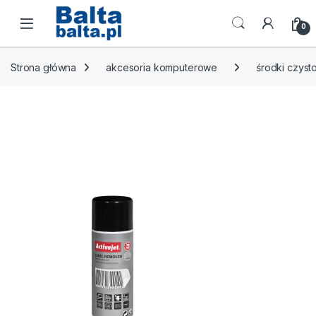
Skip to navigation
Skip to content
Open
0
Strona główna
akcesoria komputerowe
środki czyst