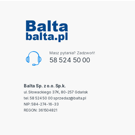
Masz pytania? Zadzwoń!
58 524 50 00
Balta Sp. z o.o. Sp.k.
ul. Słowackiego 37K, 80-257 Gdańsk
tel. 58 524 50 00
sprzedaz@balta.pl
NIP: 584-274-16-33
REGON: 361504821