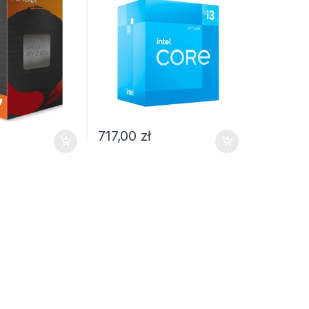
717,00
zł