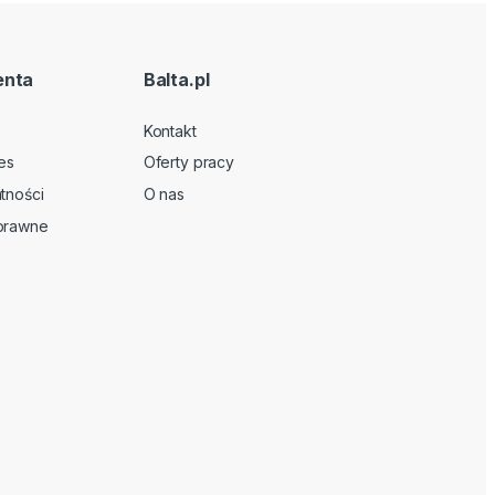
enta
Balta.pl
Kontakt
es
Oferty pracy
tności
O nas
 prawne