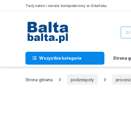
Skip to navigation
Skip to content
Twój salon i serwis komputerowy w Gdańsku
Wysz
Wszystkie kategorie
Strona 
Strona główna
podzespoły
proces