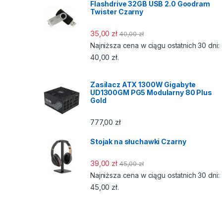
Flashdrive 32GB USB 2.0 Goodram
Twister Czarny
35,00
zł
40,00
zł
Najniższa cena w ciągu ostatnich 30 dni:
40,00
zł
.
Zasilacz ATX 1300W Gigabyte
UD1300GM PG5 Modularny 80 Plus
Gold
777,00
zł
Stojak na słuchawki Czarny
39,00
zł
45,00
zł
Najniższa cena w ciągu ostatnich 30 dni:
45,00
zł
.