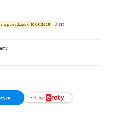
:
0 szt.
z w poniedziałek, 10.08.2026
lemy:
he 18MB quantity
szyka