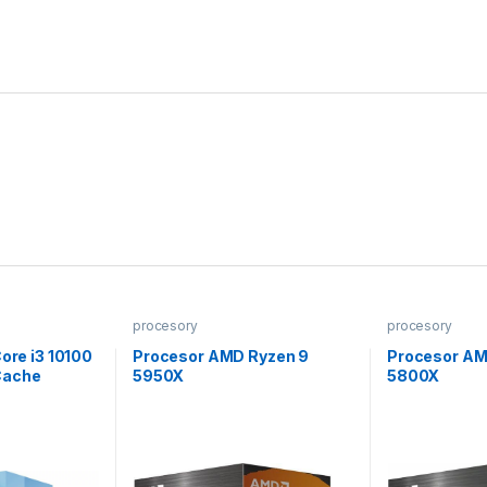
procesory
procesory
Core i3 10100
Procesor AMD Ryzen 9
Procesor AM
Cache
5950X
5800X