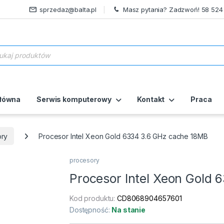
sprzedaz@balta.pl
Masz pytania? Zadzwoń! 58 524
ukiwarka produktów
główna
Serwis komputerowy
Kontakt
Praca
ory
Procesor Intel Xeon Gold 6334 3.6 GHz cache 18MB
procesory
Procesor Intel Xeon Gold
Kod produktu:
CD8068904657601
Dostępność:
Na stanie