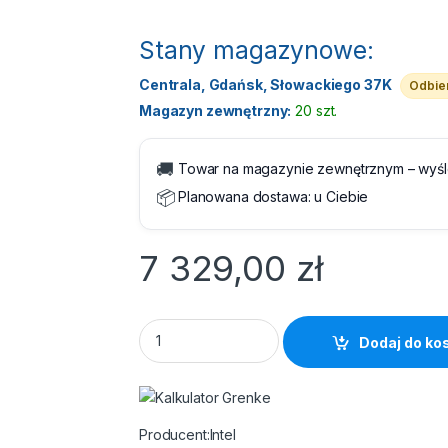
Stany magazynowe:
Centrala, Gdańsk, Słowackiego 37K
Odbier
Magazyn zewnętrzny:
20 szt.
🚚
Towar na magazynie zewnętrznym – wyś
📦
Planowana dostawa:
u Ciebie
7 329,00
zł
Procesor Intel Xeon Gold 6334 3.6 GHz cac
Dodaj do ko
Intel