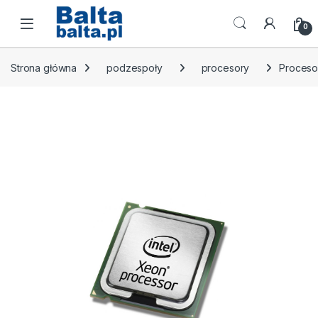
Skip to navigation
Skip to content
Open
0
Strona główna
podzespoły
procesory
Procesor